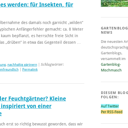
es werden: für Insekten, für
 Übernahme des damals noch garnicht „wilden“
GARTENBLOG
ypischen Anfängerfehler gemacht: ca. 8 Meter
NEWS
aum bepflanzt, es herrschte freie Sicht in
Die neuesten Art
as „drüben“ in etwa das Gegenteil dessen …
deutschsprachi
Gartenblogs,
versammelt im
Gartenblog-
tung
,
nachhaltig gärtnern
| Schlagwörter:
enfreundlich
|
Permalink
Mischmasch
DIESEM BLO
FOLGEN:
der Feuchtgärtner? Kleine
inspiriert von einer
Auf Twitter
Per RSS-Feed
e
ch erst so richtig bewusst geworden, dass wir