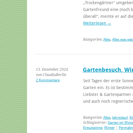
„Trockengärtner“ umgeben 
Gartenfreund eine (noch k
überall“, meinte er auf di
Weiterlesen
→
Kategorien:
Alles
,
Alles was wä
Gartenbesuch, Win
13. Dezember 2024
von ClaudiaBerlin
2 Kommentare
Seit Tagen der erste Sonne
Garten ein. Es ist bestim
Liebster & Gartenpartner u
und auch noch regnerisc
Kategorien:
Alles
,
Jahreslauf
,
Kl
Schlagwörter:
Garten im Wint
Kreuzspinne
,
Winter
|
Permalin