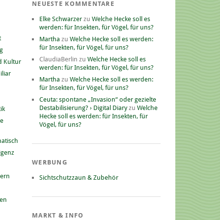
NEUESTE KOMMENTARE
Elke Schwarzer
zu
Welche Hecke soll es
werden: für Insekten, für Vögel, für uns?
t
Martha
zu
Welche Hecke soll es werden:
für Insekten, für Vögel, für uns?
g
ClaudiaBerlin
zu
Welche Hecke soll es
 Kultur
werden: für Insekten, für Vögel, für uns?
liar
Martha
zu
Welche Hecke soll es werden:
für Insekten, für Vögel, für uns?
Ceuta: spontane „Invasion“ oder gezielte
Destabilisierung? › Digital Diary
zu
Welche
ik
Hecke soll es werden: für Insekten, für
he
Vögel, für uns?
atisch
ligenz
WERBUNG
nern
Sichtschutzzaun & Zubehör
gen
MARKT & INFO