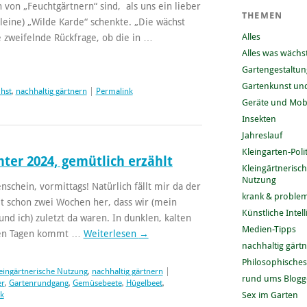
von „Feuchtgärtnern“ sind, als uns ein lieber
THEMEN
leine) „Wilde Karde“ schenkte. „Die wächst
Alles
e zweifelnde Rückfrage, ob die in …
Alles was wächs
Gartengestaltun
Gartenkunst und
chst
,
nachhaltig gärtnern
|
Permalink
Geräte und Mobi
Insekten
Jahreslauf
Kleingarten-Polit
ter 2024, gemütlich erzählt
Kleingärtnerisc
Nutzung
nschein, vormittags! Natürlich fällt mir da der
krank & problem
mt schon zwei Wochen her, dass wir (mein
Künstliche Intel
nd ich) zuletzt da waren. In dunklen, kalten
Medien-Tipps
hen Tagen kommt …
Weiterlesen
→
nachhaltig gärt
Philosophisches
eingärtnerische Nutzung
,
nachhaltig gärtnern
|
rund ums Blog
er
,
Gartenrundgang
,
Gemüsebeete
,
Hügelbeet
,
k
Sex im Garten