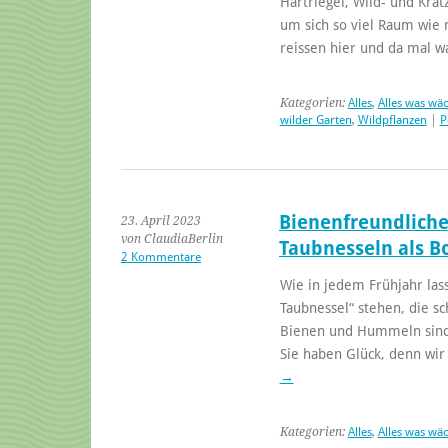
Hartriegel, Wild- und Kra
um sich so viel Raum wie 
reissen hier und da mal 
Kategorien:
Alles
,
Alles was wä
wilder Garten
,
Wildpflanzen
|
P
Bienenfreundliche
23. April 2023
von ClaudiaBerlin
Taubnesseln als 
2 Kommentare
Wie in jedem Frühjahr las
Taubnessel“ stehen, die s
Bienen und Hummeln sind 
Sie haben Glück, denn wir
→
Kategorien:
Alles
,
Alles was wä