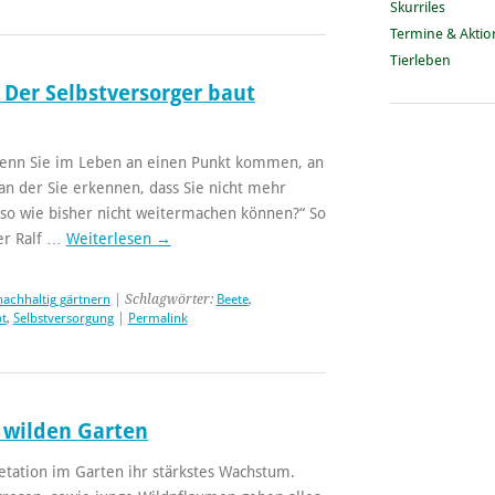
Skurriles
Termine & Akti
Tierleben
 Der Selbstversorger baut
wenn Sie im Leben an einen Punkt kommen, an
an der Sie erkennen, dass Sie nicht mehr
so wie bisher nicht weitermachen können?“ So
er Ralf …
Weiterlesen
→
nachhaltig gärtnern
| Schlagwörter:
Beete
,
t
,
Selbstversorgung
|
Permalink
m wilden Garten
getation im Garten ihr stärkstes Wachstum.