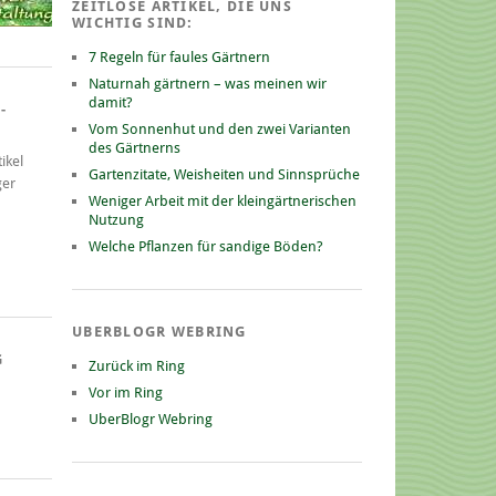
ZEITLOSE ARTIKEL, DIE UNS
WICHTIG SIND:
7 Regeln für faules Gärtnern
Naturnah gärtnern – was meinen wir
damit?
-
Vom Sonnenhut und den zwei Varianten
des Gärtnerns
ikel
Gartenzitate, Weisheiten und Sinnsprüche
ger
Weniger Arbeit mit der kleingärtnerischen
Nutzung
Welche Pflanzen für sandige Böden?
UBERBLOGR WEBRING
G
Zurück im Ring
Vor im Ring
UberBlogr Webring