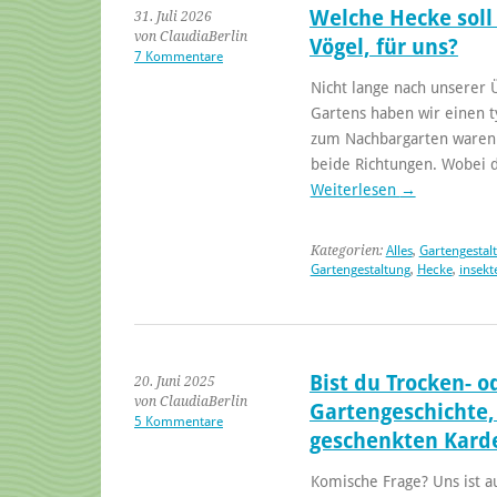
Welche Hecke soll 
31. Juli 2026
von ClaudiaBerlin
Vögel, für uns?
7 Kommentare
Nicht lange nach unserer
Gartens haben wir einen t
zum Nachbargarten waren k
beide Richtungen. Wobei d
Weiterlesen
→
Kategorien:
Alles
,
Gartengestal
Gartengestaltung
,
Hecke
,
insekt
Bist du Trocken- o
20. Juni 2025
von ClaudiaBerlin
Gartengeschichte, 
5 Kommentare
geschenkten Kard
Komische Frage? Uns ist au