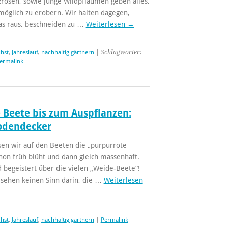
tzrosen, sowie junge Wildpflaumen geben alles,
möglich zu erobern. Wir halten dagegen,
was raus, beschneiden zu …
Weiterlesen
→
chst
,
Jahreslauf
,
nachhaltig gärtnern
| Schlagwörter:
ermalink
 Beete bis zum Auspflanzen:
Bodendecker
sen wir auf den Beeten die „purpurrote
chon früh blüht und dann gleich massenhaft.
begeistert über die vielen „Weide-Beete“!
 sehen keinen Sinn darin, die …
Weiterlesen
chst
,
Jahreslauf
,
nachhaltig gärtnern
|
Permalink