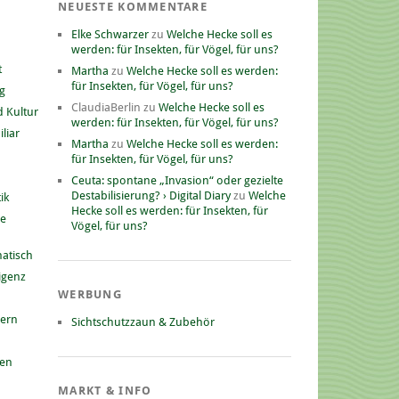
NEUESTE KOMMENTARE
Elke Schwarzer
zu
Welche Hecke soll es
werden: für Insekten, für Vögel, für uns?
t
Martha
zu
Welche Hecke soll es werden:
für Insekten, für Vögel, für uns?
g
ClaudiaBerlin
zu
Welche Hecke soll es
 Kultur
werden: für Insekten, für Vögel, für uns?
liar
Martha
zu
Welche Hecke soll es werden:
für Insekten, für Vögel, für uns?
Ceuta: spontane „Invasion“ oder gezielte
Destabilisierung? › Digital Diary
zu
Welche
ik
Hecke soll es werden: für Insekten, für
he
Vögel, für uns?
atisch
ligenz
WERBUNG
nern
Sichtschutzzaun & Zubehör
gen
MARKT & INFO