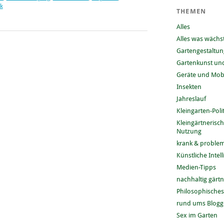
k
THEMEN
Alles
Alles was wächs
Gartengestaltun
Gartenkunst und
Geräte und Mobi
Insekten
Jahreslauf
Kleingarten-Polit
Kleingärtnerisc
Nutzung
krank & problem
Künstliche Intel
Medien-Tipps
nachhaltig gärt
Philosophisches
rund ums Blog
Sex im Garten