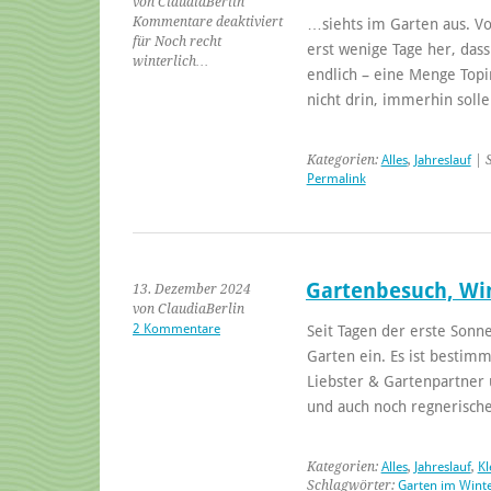
von ClaudiaBerlin
Kommentare deaktiviert
…siehts im Garten aus. Vo
für Noch recht
erst wenige Tage her, das
winterlich…
endlich – eine Menge Top
nicht drin, immerhin soll
Kategorien:
Alles
,
Jahreslauf
| 
Permalink
Gartenbesuch, Win
13. Dezember 2024
von ClaudiaBerlin
2 Kommentare
Seit Tagen der erste Sonne
Garten ein. Es ist bestim
Liebster & Gartenpartner u
und auch noch regnerisc
Kategorien:
Alles
,
Jahreslauf
,
Kl
Schlagwörter:
Garten im Wint