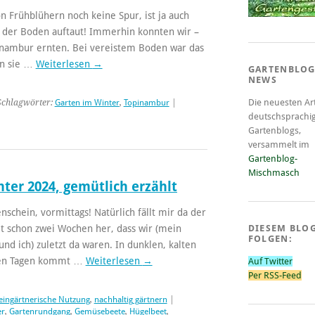
n Frühblühern noch keine Spur, ist ja auch
s der Boden auftaut! Immerhin konnten wir –
inambur ernten. Bei vereistem Boden war das
en sie …
Weiterlesen
→
GARTENBLOG
NEWS
Die neuesten Art
Schlagwörter:
Garten im Winter
,
Topinambur
|
deutschsprachi
Gartenblogs,
versammelt im
Gartenblog-
Mischmasch
ter 2024, gemütlich erzählt
nschein, vormittags! Natürlich fällt mir da der
mt schon zwei Wochen her, dass wir (mein
DIESEM BLO
FOLGEN:
nd ich) zuletzt da waren. In dunklen, kalten
hen Tagen kommt …
Weiterlesen
→
Auf Twitter
Per RSS-Feed
eingärtnerische Nutzung
,
nachhaltig gärtnern
|
er
,
Gartenrundgang
,
Gemüsebeete
,
Hügelbeet
,