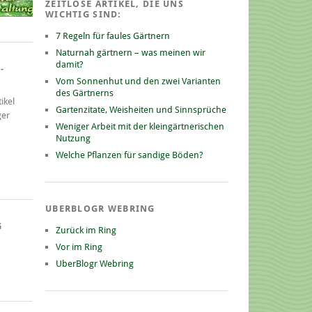
ZEITLOSE ARTIKEL, DIE UNS
WICHTIG SIND:
7 Regeln für faules Gärtnern
Naturnah gärtnern – was meinen wir
damit?
-
Vom Sonnenhut und den zwei Varianten
des Gärtnerns
ikel
Gartenzitate, Weisheiten und Sinnsprüche
ger
Weniger Arbeit mit der kleingärtnerischen
Nutzung
Welche Pflanzen für sandige Böden?
UBERBLOGR WEBRING
G
Zurück im Ring
Vor im Ring
UberBlogr Webring