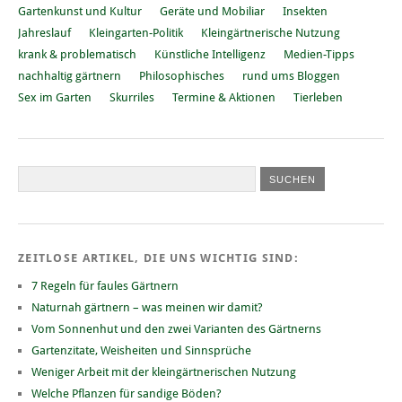
Gartenkunst und Kultur
Geräte und Mobiliar
Insekten
Jahreslauf
Kleingarten-Politik
Kleingärtnerische Nutzung
krank & problematisch
Künstliche Intelligenz
Medien-Tipps
nachhaltig gärtnern
Philosophisches
rund ums Bloggen
Sex im Garten
Skurriles
Termine & Aktionen
Tierleben
ZEITLOSE ARTIKEL, DIE UNS WICHTIG SIND:
7 Regeln für faules Gärtnern
Naturnah gärtnern – was meinen wir damit?
Vom Sonnenhut und den zwei Varianten des Gärtnerns
Gartenzitate, Weisheiten und Sinnsprüche
Weniger Arbeit mit der kleingärtnerischen Nutzung
Welche Pflanzen für sandige Böden?