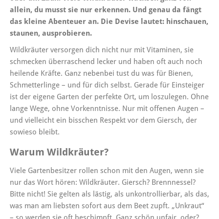
allein, du musst sie nur erkennen. Und genau da fängt
das kleine Abenteuer an. Die Devise lautet: hinschauen,
staunen, ausprobieren.
Wildkräuter versorgen dich nicht nur mit Vitaminen, sie
schmecken überraschend lecker und haben oft auch noch
heilende Kräfte. Ganz nebenbei tust du was für Bienen,
Schmetterlinge – und für dich selbst. Gerade für Einsteiger
ist der eigene Garten der perfekte Ort, um loszulegen. Ohne
lange Wege, ohne Vorkenntnisse. Nur mit offenen Augen –
und vielleicht ein bisschen Respekt vor dem Giersch, der
sowieso bleibt.
Warum Wildkräuter?
Viele Gartenbesitzer rollen schon mit den Augen, wenn sie
nur das Wort hören: Wildkräuter. Giersch? Brennnessel?
Bitte nicht! Sie gelten als lästig, als unkontrollierbar, als das,
was man am liebsten sofort aus dem Beet zupft. „Unkraut“
– so werden sie oft beschimpft. Ganz schön unfair, oder?