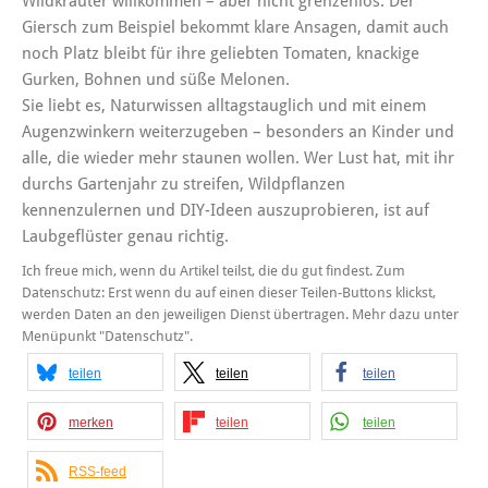
Wildkräuter willkommen – aber nicht grenzenlos. Der
Giersch zum Beispiel bekommt klare Ansagen, damit auch
noch Platz bleibt für ihre geliebten Tomaten, knackige
Gurken, Bohnen und süße Melonen.
Sie liebt es, Naturwissen alltagstauglich und mit einem
Augenzwinkern weiterzugeben – besonders an Kinder und
alle, die wieder mehr staunen wollen. Wer Lust hat, mit ihr
durchs Gartenjahr zu streifen, Wildpflanzen
kennenzulernen und DIY-Ideen auszuprobieren, ist auf
Laubgeflüster genau richtig.
Ich freue mich, wenn du Artikel teilst, die du gut findest. Zum
Datenschutz: Erst wenn du auf einen dieser Teilen-Buttons klickst,
werden Daten an den jeweiligen Dienst übertragen. Mehr dazu unter
Menüpunkt "Datenschutz".
teilen
teilen
teilen
merken
teilen
teilen
RSS-feed