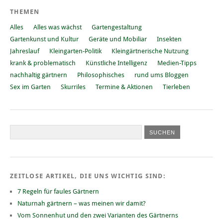
THEMEN
Alles
Alles was wächst
Gartengestaltung
Gartenkunst und Kultur
Geräte und Mobiliar
Insekten
Jahreslauf
Kleingarten-Politik
Kleingärtnerische Nutzung
krank & problematisch
Künstliche Intelligenz
Medien-Tipps
nachhaltig gärtnern
Philosophisches
rund ums Bloggen
Sex im Garten
Skurriles
Termine & Aktionen
Tierleben
ZEITLOSE ARTIKEL, DIE UNS WICHTIG SIND:
7 Regeln für faules Gärtnern
Naturnah gärtnern – was meinen wir damit?
Vom Sonnenhut und den zwei Varianten des Gärtnerns