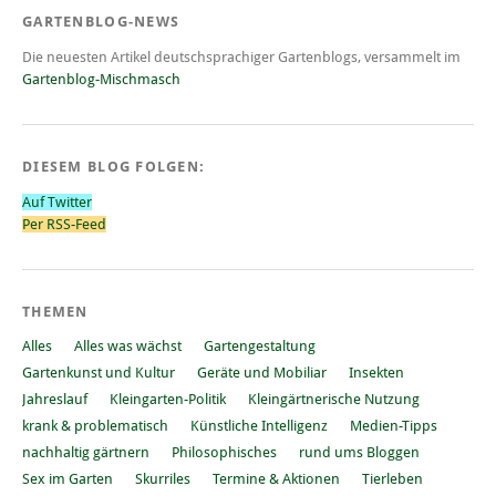
GARTENBLOG-NEWS
Die neuesten Artikel deutschsprachiger Gartenblogs, versammelt im
Gartenblog-Mischmasch
DIESEM BLOG FOLGEN:
Auf Twitter
Per RSS-Feed
THEMEN
Alles
Alles was wächst
Gartengestaltung
Gartenkunst und Kultur
Geräte und Mobiliar
Insekten
Jahreslauf
Kleingarten-Politik
Kleingärtnerische Nutzung
krank & problematisch
Künstliche Intelligenz
Medien-Tipps
nachhaltig gärtnern
Philosophisches
rund ums Bloggen
Sex im Garten
Skurriles
Termine & Aktionen
Tierleben