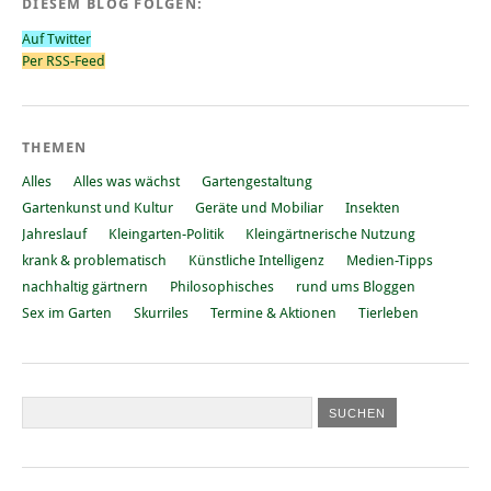
DIESEM BLOG FOLGEN:
Auf Twitter
Per RSS-Feed
THEMEN
Alles
Alles was wächst
Gartengestaltung
Gartenkunst und Kultur
Geräte und Mobiliar
Insekten
Jahreslauf
Kleingarten-Politik
Kleingärtnerische Nutzung
krank & problematisch
Künstliche Intelligenz
Medien-Tipps
nachhaltig gärtnern
Philosophisches
rund ums Bloggen
Sex im Garten
Skurriles
Termine & Aktionen
Tierleben