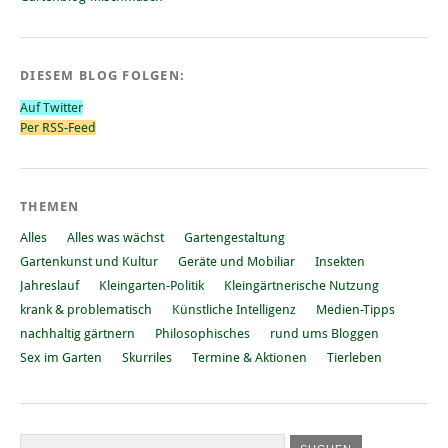
DIESEM BLOG FOLGEN:
Auf Twitter
Per RSS-Feed
THEMEN
Alles
Alles was wächst
Gartengestaltung
Gartenkunst und Kultur
Geräte und Mobiliar
Insekten
Jahreslauf
Kleingarten-Politik
Kleingärtnerische Nutzung
krank & problematisch
Künstliche Intelligenz
Medien-Tipps
nachhaltig gärtnern
Philosophisches
rund ums Bloggen
Sex im Garten
Skurriles
Termine & Aktionen
Tierleben