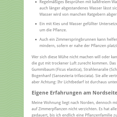
Regelmäßiges Besprühen mit kalkfreiem Wa
auch länger abgestandenes Wasser lässt sich
Wasser wird von manchen Ratgebern abgera
Ein mit Kies und Wasser gefüllter Untersetz
um die Pflanze.
Auch ein Zimmerspringbrunnen kann helfen,
mindern, sofern er nahe der Pflanzen platzi
Wer sich diese Mühe nicht machen will oder kan
die gut mit trockener Luft zurecht kommen. Das 
Gummibaum (Ficus elastica), Strahlenaralie (Sch
Bogenhanf (Sansevieria trifasciata). Sie alle ve
aber Achtung: Ihr Lichtbedarf ist durchaus unter
Eigene Erfahrungen am Nordseite
Meine Wohnung liegt nach Norden, dennoch mö
auf Zimmerpflanzen nicht verzichten. Es hat all
gedauert, bis ich endlich eine Pflanzenfamilie