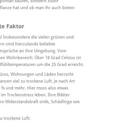
spontan kaufen, sondern zuvor
flanze hat und ob man ihr auch bieten
te Faktor
an! Insbesondere die vielen grünen und
n sind hierzulande beliebte
 Ansprüche an ihre Umgebung. Vom
en Wohnbereich: Über 18 Grad Celsius ist
fühltemperaturen um die 25 Grad erreicht.
In Büros, Wohnungen und Läden herrscht
zen viel zu trockene Luft. Je nach Art
60 % und mehr. Hier muss also etwas
m Trockenstress leben. Ihre Blätter
re Widerstandskraft sinkt, Schädlinge wie
 trockene Luft: