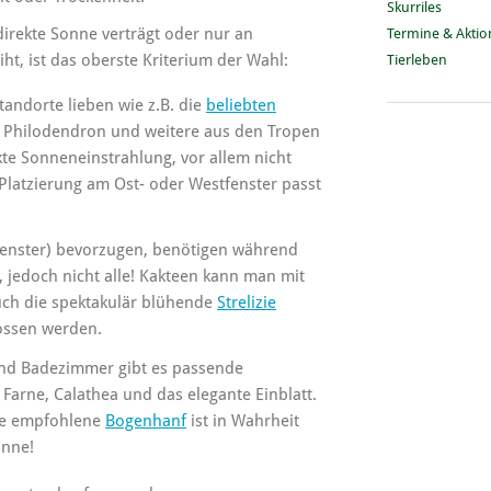
Skurriles
 direkte Sonne verträgt oder nur an
Termine & Akti
ht, ist das oberste Kriterium der Wahl:
Tierleben
tandorte lieben wie z.B. die
beliebten
, Philodendron und weitere aus den Tropen
e Sonneneinstrahlung, vor allem nicht
 Platzierung am Ost- oder Westfenster passt
-Fenster) bevorzugen, benötigen während
jedoch nicht alle! Kakteen kann man mit
uch die spektakulär blühende
Strelizie
ossen werden.
und Badezimmer gibt es passende
Farne, Calathea und das elegante Einblatt.
rte empfohlene
Bogenhanf
ist in Wahrheit
onne!