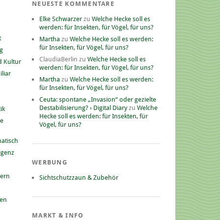
NEUESTE KOMMENTARE
Elke Schwarzer
zu
Welche Hecke soll es
werden: für Insekten, für Vögel, für uns?
t
Martha
zu
Welche Hecke soll es werden:
für Insekten, für Vögel, für uns?
g
ClaudiaBerlin
zu
Welche Hecke soll es
 Kultur
werden: für Insekten, für Vögel, für uns?
liar
Martha
zu
Welche Hecke soll es werden:
für Insekten, für Vögel, für uns?
Ceuta: spontane „Invasion“ oder gezielte
Destabilisierung? › Digital Diary
zu
Welche
ik
Hecke soll es werden: für Insekten, für
he
Vögel, für uns?
atisch
ligenz
WERBUNG
nern
Sichtschutzzaun & Zubehör
gen
MARKT & INFO