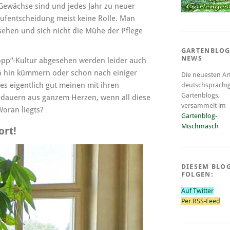
 Gewächse sind und jedes Jahr zu neuer
aufentscheidung meist keine Rolle. Man
sehen und sich nicht die Mühe der Pflege
GARTENBLOG
NEWS
opp“-Kultur abgesehen werden leider auch
ich hin kümmern oder schon nach einiger
Die neuesten Art
es eigentlich gut meinen mit ihren
deutschsprachi
Gartenblogs,
dauern aus ganzem Herzen, wenn all diese
versammelt im
oran liegts?
Gartenblog-
Mischmasch
ort!
DIESEM BLO
FOLGEN:
Auf Twitter
Per RSS-Feed