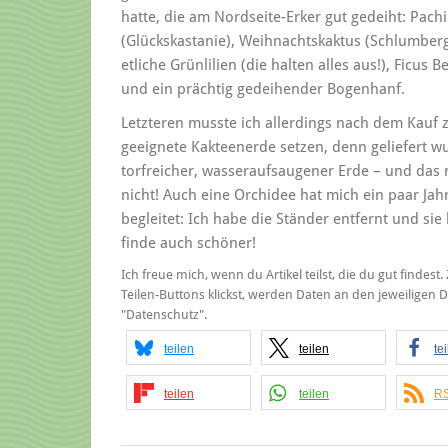
hatte, die am Nordseite-Erker gut gedeiht: Pachi
(Glückskastanie), Weihnachtskaktus (Schlumberg
etliche Grünlilien (die halten alles aus!), Ficus 
und ein prächtig gedeihender Bogenhanf.
Letzteren musste ich allerdings nach dem Kauf z
geeignete Kakteenerde setzen, denn geliefert wu
torfreicher, wasseraufsaugener Erde – und das 
nicht! Auch eine Orchidee hat mich ein paar Jah
begleitet: Ich habe die Ständer entfernt und sie 
finde auch schöner!
Ich freue mich, wenn du Artikel teilst, die du gut findes
Teilen-Buttons klickst, werden Daten an den jeweiligen
"Datenschutz".
teilen
teilen
te
teilen
teilen
RS