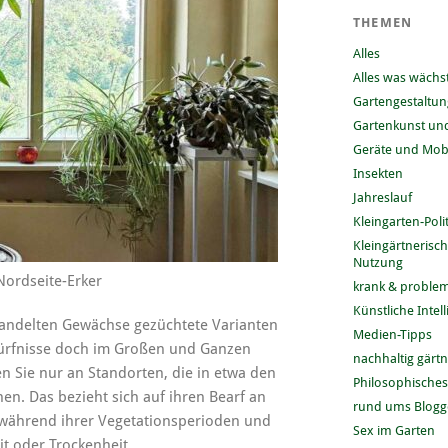
THEMEN
Alles
Alles was wächs
Gartengestaltun
Gartenkunst und
Geräte und Mobi
Insekten
Jahreslauf
Kleingarten-Polit
Kleingärtnerisc
Nutzung
ordseite-Erker
krank & problem
Künstliche Intel
andelten Gewächse gezüchtete Varianten
Medien-Tipps
dürfnisse doch im Großen und Ganzen
nachhaltig gärt
n Sie nur an Standorten, die in etwa den
Philosophisches
n. Das bezieht sich auf ihren Bearf an
rund ums Blog
r während ihrer Vegetationsperioden und
Sex im Garten
eit oder Trockenheit.