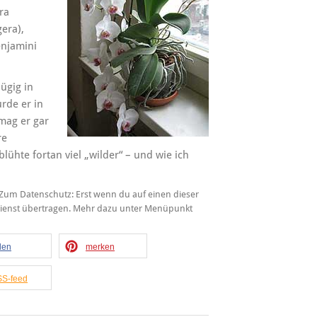
ra
era),
Benjamini
ügig in
rde er in
mag er gar
re
blühte fortan viel „wilder“ – und wie ich
t. Zum Datenschutz: Erst wenn du auf einen dieser
 Dienst übertragen. Mehr dazu unter Menüpunkt
ilen
merken
S-feed