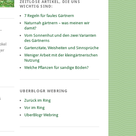
ZEITLOSE ARTIKEL, DIE UNS
WICHTIG SIND:
7 Regeln für faules Gärtnern
Naturnah gärtnern – was meinen wir
damit?
-
Vom Sonnenhut und den zwei Varianten
des Gärtnerns
ikel
Gartenzitate, Weisheiten und Sinnsprüche
ger
Weniger Arbeit mit der kleingärtnerischen
Nutzung
Welche Pflanzen für sandige Böden?
UBERBLOGR WEBRING
G
Zurück im Ring
Vor im Ring
UberBlogr Webring