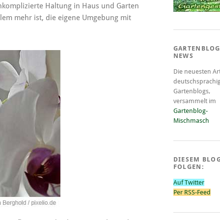
nkomplizierte Haltung in Haus und Garten
oblem mehr ist, die eigene Umgebung mit
GARTENBLOG
NEWS
Die neuesten Art
deutschsprachi
Gartenblogs,
versammelt im
Gartenblog-
Mischmasch
DIESEM BLO
FOLGEN:
Auf Twitter
Per RSS-Feed