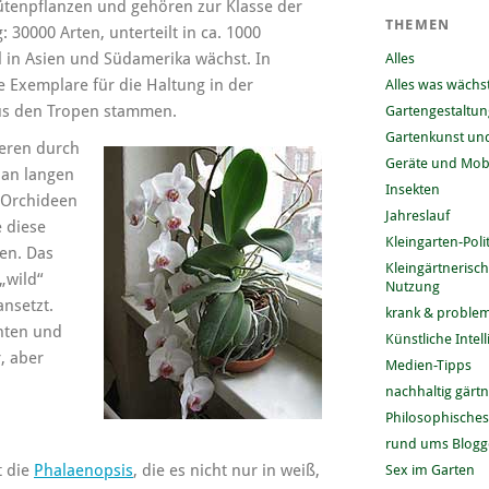
ütenpflanzen und gehören zur Klasse der
THEMEN
g: 30000 Arten, unterteilt in ca. 1000
 in Asien und Südamerika wächst. In
Alles
 Exemplare für die Haltung in der
Alles was wächs
us den Tropen stammen.
Gartengestaltun
Gartenkunst und
eren durch
Geräte und Mobi
 an langen
Insekten
-Orchideen
Jahreslauf
 diese
Kleingarten-Polit
en. Das
Kleingärtnerisc
„wild“
Nutzung
ansetzt.
krank & problem
unten und
Künstliche Intel
, aber
Medien-Tipps
nachhaltig gärt
Philosophisches
rund ums Blog
t die
Phalaenopsis
, die es nicht nur in weiß,
Sex im Garten