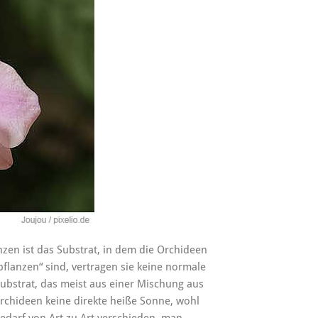
zen ist das Substrat, in dem die Orchideen
flanzen“ sind, vertragen sie keine normale
ubstrat, das meist aus einer Mischung aus
rchideen keine direkte heiße Sonne, wohl
Bedarf von Art zu Art verschieden, man