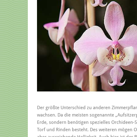
Der größte Unterschied zu anderen Zimmerpflan
wachsen. Da die meisten sogenannte „Aufsitzerp
Erde, sondern benötigen spezielles Orchideen-S
Torf und Rinden besteht. Des weiteren mögen O
aber ausreichende Helligkeit. Auch hier ist der 