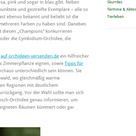
rosa, pink und sogar in blau gibt. Neben
Skurriles
punktete und gestreifte Exemplare – alle so
Termine & Akti
st ebenso bekannt und beliebt ist die
Tierleben
n mehreren Farben zu haben sind. Daneben
mit diesen „Champions“ konkurrieren
 oder die Cymbidium-Orchidee, die
.
auf orchideen-versenden.de
ein hilfreicher
als Zimmerpflanze eignen, sowie
Tipps für
urchaus unterschiedlich sein können. Sie
nwald, wo gleichmäßig warme
ren Regionen mit deutlichem
rrückgang. Vor der Wahl sollte man sich
unsch-Orchidee genau informieren, um
geeigneten Räumen kümmert oder gar