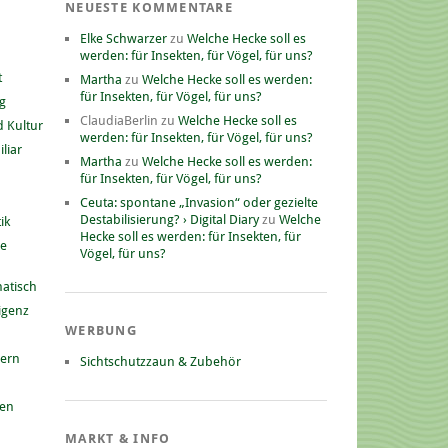
NEUESTE KOMMENTARE
Elke Schwarzer
zu
Welche Hecke soll es
werden: für Insekten, für Vögel, für uns?
t
Martha
zu
Welche Hecke soll es werden:
für Insekten, für Vögel, für uns?
g
ClaudiaBerlin
zu
Welche Hecke soll es
 Kultur
werden: für Insekten, für Vögel, für uns?
liar
Martha
zu
Welche Hecke soll es werden:
für Insekten, für Vögel, für uns?
Ceuta: spontane „Invasion“ oder gezielte
Destabilisierung? › Digital Diary
zu
Welche
ik
Hecke soll es werden: für Insekten, für
he
Vögel, für uns?
atisch
ligenz
WERBUNG
nern
Sichtschutzzaun & Zubehör
gen
MARKT & INFO