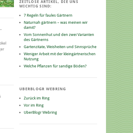
ZEITLOSE ARTIKEL, DIE UNS
WICHTIG SIND:
7 Regeln für faules Gärtnern
Naturnah gärtnern – was meinen wir
damit?
-
Vom Sonnenhut und den zwei Varianten
des Gärtnerns
ikel
Gartenzitate, Weisheiten und Sinnsprüche
ger
Weniger Arbeit mit der kleingärtnerischen
Nutzung
Welche Pflanzen für sandige Böden?
UBERBLOGR WEBRING
G
Zurück im Ring
Vor im Ring
UberBlogr Webring