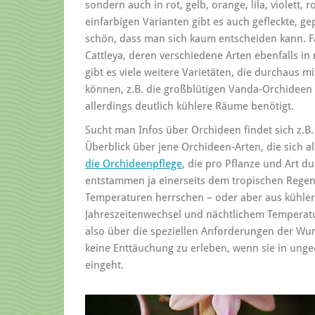
sondern auch in rot, gelb, orange, lila, violett, 
einfarbigen Varianten gibt es auch gefleckte, ge
schön, dass man sich kaum entscheiden kann. Fa
Cattleya, deren verschiedene Arten ebenfalls i
gibt es viele weitere Varietäten, die durchaus 
können, z.B. die großblütigen Vanda-Orchideen
allerdings deutlich kühlere Räume benötigt.
Sucht man Infos über Orchideen findet sich z.B
Überblick über jene Orchideen-Arten, die sich 
die Orchideenpflege
, die pro Pflanze und Art d
entstammen ja einerseits dem tropischen Rege
Temperaturen herrschen – oder aber aus kühle
Jahreszeitenwechsel und nächtlichem Temperatu
also über die speziellen Anforderungen der W
keine Enttäuchung zu erleben, wenn sie in un
eingeht.