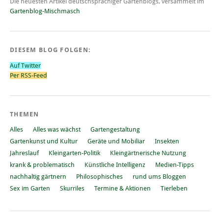
Die neuesten Artikel deutschsprachiger Gartenblogs, versammelt im
Gartenblog-Mischmasch
DIESEM BLOG FOLGEN:
Auf Twitter
Per RSS-Feed
THEMEN
Alles
Alles was wächst
Gartengestaltung
Gartenkunst und Kultur
Geräte und Mobiliar
Insekten
Jahreslauf
Kleingarten-Politik
Kleingärtnerische Nutzung
krank & problematisch
Künstliche Intelligenz
Medien-Tipps
nachhaltig gärtnern
Philosophisches
rund ums Bloggen
Sex im Garten
Skurriles
Termine & Aktionen
Tierleben