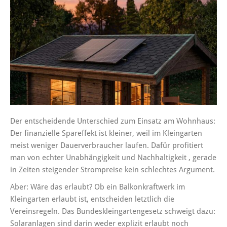
Der entscheidende Unterschied zum Einsatz am Wohnhaus:
Der finanzielle Spareffekt ist kleiner, weil im Kleingarten
meist weniger Dauerverbraucher laufen. Dafür profitiert
man von echter Unabhängigkeit und Nachhaltigkeit , gerade
in Zeiten steigender Strompreise kein schlechtes Argument.
Aber: Wäre das erlaubt? Ob ein Balkonkraftwerk im
Kleingarten erlaubt ist, entscheiden letztlich die
Vereinsregeln. Das Bundeskleingartengesetz schweigt dazu:
Solaranlagen sind darin weder explizit erlaubt noch