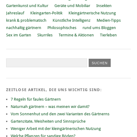
Gartenkunst und Kultur
Geräte und Mobiliar
Insekten
Jahreslauf
Kleingarten-Politik
Kleingärtnerische Nutzung
krank & problematisch
Künstliche Intelligenz
Medien-Tipps
nachhaltig gärtnern
Philosophisches
rund ums Bloggen
Sex im Garten
Skurriles
Termine & Aktionen
Tierleben
ZEITLOSE ARTIKEL, DIE UNS WICHTIG SIND:
7 Regeln für faules Gärtnern
Naturnah gärtnern – was meinen wir damit?
Vom Sonnenhut und den zwei Varianten des Gärtnerns
Gartenzitate, Weisheiten und Sinnsprüche
Weniger Arbeit mit der kleingärtnerischen Nutzung
Welche Pflanzen für sandige Böden?