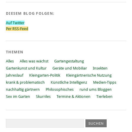
DIESEM BLOG FOLGEN:
Auf Twitter
Per RSS-Feed
THEMEN
Alles
Alles was wächst
Gartengestaltung
Gartenkunst und Kultur
Geräte und Mobiliar
Insekten
Jahreslauf
Kleingarten-Politik
Kleingärtnerische Nutzung
krank & problematisch
Künstliche Intelligenz
Medien-Tipps
nachhaltig gärtnern
Philosophisches
rund ums Bloggen
Sex im Garten
Skurriles
Termine & Aktionen
Tierleben