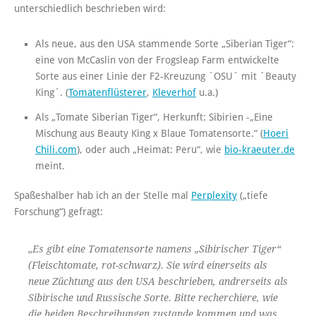
unterschiedlich beschrieben wird:
Als neue, aus den USA stammende Sorte „Siberian Tiger“:
eine von McCaslin von der Frogsleap Farm entwickelte
Sorte aus einer Linie der F2-Kreuzung ´OSU´ mit ´Beauty
King´. (
Tomatenflüsterer
,
Kleverhof
u.a.)
Als „Tomate Siberian Tiger“, Herkunft: Sibirien -„Eine
Mischung aus Beauty King x Blaue Tomatensorte.“ (
Hoeri
Chili.com
), oder auch „Heimat: Peru“, wie
bio-kraeuter.de
meint.
Spaßeshalber hab ich an der Stelle mal
Perplexity
(„tiefe
Forschung“) gefragt:
„Es gibt eine Tomatensorte namens „Sibirischer Tiger“
(Fleischtomate, rot-schwarz). Sie wird einerseits als
neue Züchtung aus den USA beschrieben, andrerseits als
Sibirische und Russische Sorte. Bitte recherchiere, wie
die beiden Beschreibungen zustande kommen und was