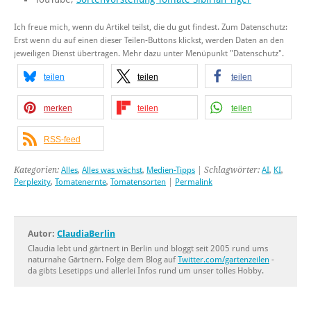
Ich freue mich, wenn du Artikel teilst, die du gut findest. Zum Datenschutz:
Erst wenn du auf einen dieser Teilen-Buttons klickst, werden Daten an den
jeweiligen Dienst übertragen. Mehr dazu unter Menüpunkt "Datenschutz".
teilen
teilen
teilen
merken
teilen
teilen
RSS-feed
Kategorien:
Alles
,
Alles was wächst
,
Medien-Tipps
| Schlagwörter:
AI
,
KI
,
Perplexity
,
Tomatenernte
,
Tomatensorten
|
Permalink
Autor:
ClaudiaBerlin
Claudia lebt und gärtnert in Berlin und bloggt seit 2005 rund ums
naturnahe Gärtnern. Folge dem Blog auf
Twitter.com/gartenzeilen
-
da gibts Lesetipps und allerlei Infos rund um unser tolles Hobby.