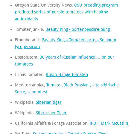
Oregon State University News,
OSU breeding program
produced series of purple tomatoes with healthy
antioxidants
Tomatenjunkie,
Beauty King • Sortenbeschreibung
Ethnobotanik,
Beauty King – Tomatensorte – Solanum
lycopersicum
Boston.com,
30 years of Russian influence … on our
tomatoes
Irinas Tomaten,
Busch-Hänge-Tomaten
Mediterranpiac,
Tomate „Black Russian“, alte sibirische
Sorte, samenfest
Wikipedia,
Siberian tiger
Wikipedia,
Sibirischer Tiger
California Alfalfa & Forage Association,
[PDF] Mark McCaslin
YouTube,
Sortenvorstellung Tomate Sibirian Tiger