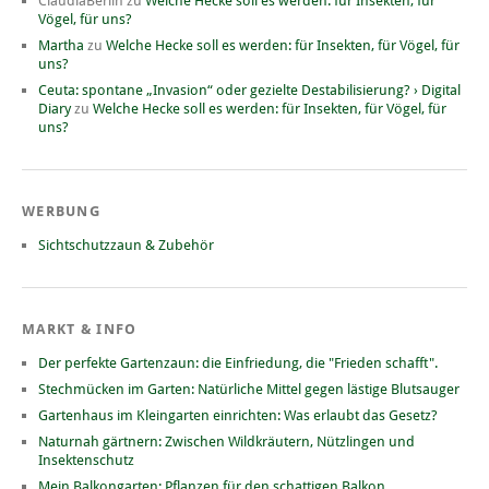
ClaudiaBerlin
zu
Welche Hecke soll es werden: für Insekten, für
Vögel, für uns?
Martha
zu
Welche Hecke soll es werden: für Insekten, für Vögel, für
uns?
Ceuta: spontane „Invasion“ oder gezielte Destabilisierung? › Digital
Diary
zu
Welche Hecke soll es werden: für Insekten, für Vögel, für
uns?
WERBUNG
Sichtschutzzaun & Zubehör
MARKT & INFO
Der perfekte Gartenzaun: die Einfriedung, die "Frieden schafft".
Stechmücken im Garten: Natürliche Mittel gegen lästige Blutsauger
Gartenhaus im Kleingarten einrichten: Was erlaubt das Gesetz?
Naturnah gärtnern: Zwischen Wildkräutern, Nützlingen und
Insektenschutz
Mein Balkongarten: Pflanzen für den schattigen Balkon