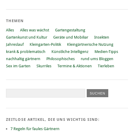
THEMEN
Alles
Alles was wächst
Gartengestaltung
Gartenkunst und Kultur
Geräte und Mobiliar
Insekten
Jahreslauf
Kleingarten-Politik
Kleingärtnerische Nutzung
krank & problematisch
Künstliche Intelligenz
Medien-Tipps
nachhaltig gärtnern
Philosophisches
rund ums Bloggen
Sex im Garten
Skurriles
Termine & Aktionen
Tierleben
ZEITLOSE ARTIKEL, DIE UNS WICHTIG SIND:
7 Regeln für faules Gärtnern