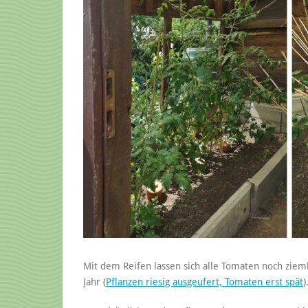
Mit dem Reifen lassen sich alle Tomaten noch zieml
Jahr (
Pflanzen riesig ausgeufert, Tomaten erst spät
)