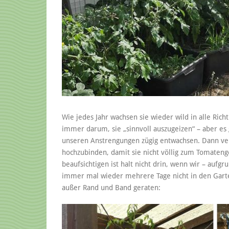
Wie jedes Jahr wachsen sie wieder wild in alle Ric
immer darum, sie „sinnvoll auszugeizen“ – aber es
unseren Anstrengungen zügig entwachsen. Dann ver
hochzubinden, damit sie nicht völlig zum Tomaten
beaufsichtigen ist halt nicht drin, wenn wir – aufg
immer mal wieder mehrere Tage nicht in den Garte
außer Rand und Band geraten: