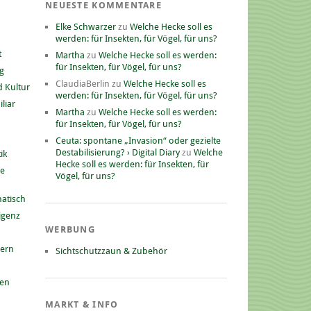
NEUESTE KOMMENTARE
Elke Schwarzer
zu
Welche Hecke soll es
werden: für Insekten, für Vögel, für uns?
t
Martha
zu
Welche Hecke soll es werden:
für Insekten, für Vögel, für uns?
g
ClaudiaBerlin
zu
Welche Hecke soll es
 Kultur
werden: für Insekten, für Vögel, für uns?
liar
Martha
zu
Welche Hecke soll es werden:
für Insekten, für Vögel, für uns?
Ceuta: spontane „Invasion“ oder gezielte
Destabilisierung? › Digital Diary
zu
Welche
ik
Hecke soll es werden: für Insekten, für
he
Vögel, für uns?
atisch
ligenz
WERBUNG
nern
Sichtschutzzaun & Zubehör
gen
MARKT & INFO