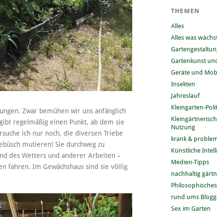
THEMEN
Alles
Alles was wächs
Gartengestaltun
Gartenkunst und
Geräte und Mobi
Insekten
Jahreslauf
Kleingarten-Polit
htungen. Zwar bemühen wir uns anfänglich
Kleingärtnerisc
 gibt regelmäßig einen Punkt, ab dem sie
Nutzung
suche ich nur noch, die diversen Triebe
krank & problem
gebüsch mutieren! Sie durchweg zu
Künstliche Intel
rund des Wetters und anderer Arbeiten –
Medien-Tipps
n fahren. Im Gewächshaus sind sie völlig
nachhaltig gärt
Philosophisches
rund ums Blog
Sex im Garten