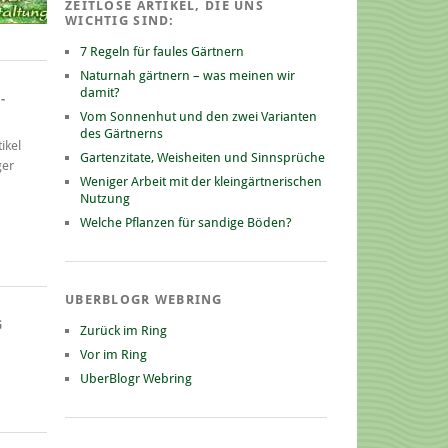
ZEITLOSE ARTIKEL, DIE UNS
WICHTIG SIND:
7 Regeln für faules Gärtnern
Naturnah gärtnern – was meinen wir
damit?
-
Vom Sonnenhut und den zwei Varianten
des Gärtnerns
ikel
Gartenzitate, Weisheiten und Sinnsprüche
ger
Weniger Arbeit mit der kleingärtnerischen
Nutzung
Welche Pflanzen für sandige Böden?
UBERBLOGR WEBRING
G
Zurück im Ring
Vor im Ring
UberBlogr Webring