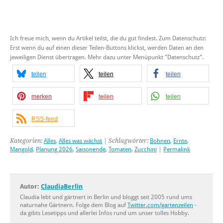
Ich freue mich, wenn du Artikel teilst, die du gut findest. Zum Datenschutz:
Erst wenn du auf einen dieser Teilen-Buttons klickst, werden Daten an den
jeweiligen Dienst übertragen. Mehr dazu unter Menüpunkt "Datenschutz".
teilen
teilen
teilen
merken
teilen
teilen
RSS-feed
Kategorien:
Alles
,
Alles was wächst
| Schlagwörter:
Bohnen
,
Ernte
,
Mangold
,
Planung 2026
,
Saisonende
,
Tomaten
,
Zucchini
|
Permalink
Autor:
ClaudiaBerlin
Claudia lebt und gärtnert in Berlin und bloggt seit 2005 rund ums
naturnahe Gärtnern. Folge dem Blog auf
Twitter.com/gartenzeilen
-
da gibts Lesetipps und allerlei Infos rund um unser tolles Hobby.