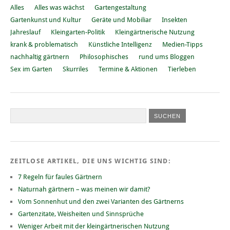
Alles
Alles was wächst
Gartengestaltung
Gartenkunst und Kultur
Geräte und Mobiliar
Insekten
Jahreslauf
Kleingarten-Politik
Kleingärtnerische Nutzung
krank & problematisch
Künstliche Intelligenz
Medien-Tipps
nachhaltig gärtnern
Philosophisches
rund ums Bloggen
Sex im Garten
Skurriles
Termine & Aktionen
Tierleben
ZEITLOSE ARTIKEL, DIE UNS WICHTIG SIND:
7 Regeln für faules Gärtnern
Naturnah gärtnern – was meinen wir damit?
Vom Sonnenhut und den zwei Varianten des Gärtnerns
Gartenzitate, Weisheiten und Sinnsprüche
Weniger Arbeit mit der kleingärtnerischen Nutzung