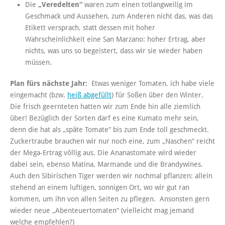
Die
„Veredelten“
waren zum einen totlangweilig im
Geschmack und Aussehen, zum Anderen nicht das, was das
Etikett versprach, statt dessen mit hoher
Wahrscheinlichkeit eine San Marzano: hoher Ertrag, aber
nichts, was uns so begeistert, dass wir sie wieder haben
müssen.
Plan fürs nächste Jahr:
Etwas weniger Tomaten, ich habe viele
eingemacht (bzw.
heiß abgefüllt
) für Soßen über den Winter.
Die frisch geernteten hatten wir zum Ende hin alle ziemlich
über! Bezüglich der Sorten darf es eine Kumato mehr sein,
denn die hat als „späte Tomate“ bis zum Ende toll geschmeckt.
Zuckertraube brauchen wir nur noch eine, zum „Naschen“ reicht
der Mega-Ertrag völlig aus. Die Ananastomate wird wieder
dabei sein, ebenso Matina, Marmande und die Brandywines.
Auch den Sibirischen Tiger werden wir nochmal pflanzen: allein
stehend an einem luftigen, sonnigen Ort, wo wir gut ran
kommen, um ihn von allen Seiten zu pflegen. Ansonsten gern
wieder neue „Abenteuertomaten“ (vielleicht mag jemand
welche empfehlen?)