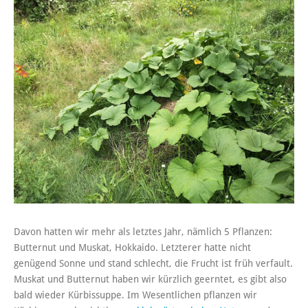
Davon hatten wir mehr als letztes Jahr, nämlich 5 Pflanzen:
Butternut und Muskat, Hokkaido. Letzterer hatte nicht
genügend Sonne und stand schlecht, die Frucht ist früh verfault.
Muskat und Butternut haben wir kürzlich geerntet, es gibt also
bald wieder Kürbissuppe. Im Wesentlichen pflanzen wir