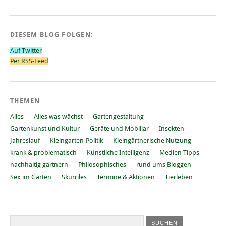
DIESEM BLOG FOLGEN:
Auf Twitter
Per RSS-Feed
THEMEN
Alles
Alles was wächst
Gartengestaltung
Gartenkunst und Kultur
Geräte und Mobiliar
Insekten
Jahreslauf
Kleingarten-Politik
Kleingärtnerische Nutzung
krank & problematisch
Künstliche Intelligenz
Medien-Tipps
nachhaltig gärtnern
Philosophisches
rund ums Bloggen
Sex im Garten
Skurriles
Termine & Aktionen
Tierleben