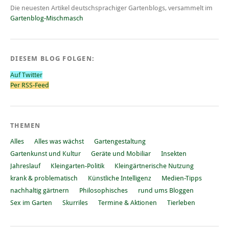
Die neuesten Artikel deutschsprachiger Gartenblogs, versammelt im
Gartenblog-Mischmasch
DIESEM BLOG FOLGEN:
Auf Twitter
Per RSS-Feed
THEMEN
Alles
Alles was wächst
Gartengestaltung
Gartenkunst und Kultur
Geräte und Mobiliar
Insekten
Jahreslauf
Kleingarten-Politik
Kleingärtnerische Nutzung
krank & problematisch
Künstliche Intelligenz
Medien-Tipps
nachhaltig gärtnern
Philosophisches
rund ums Bloggen
Sex im Garten
Skurriles
Termine & Aktionen
Tierleben