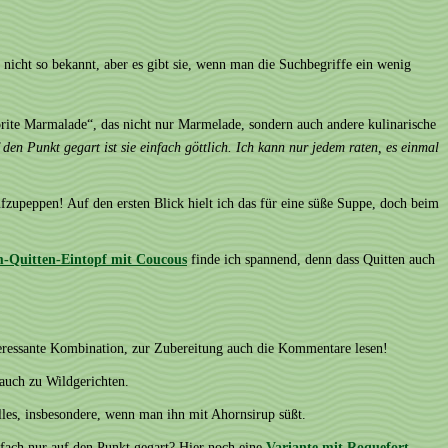
 nicht so bekannt, aber es gibt sie, wenn man die Suchbegriffe ein wenig
rite Marmalade“, das nicht nur Marmelade, sondern auch andere kulinarische
den Punkt gegart ist sie einfach göttlich. Ich kann nur jedem raten, es einmal
fzupeppen! Auf den ersten Blick hielt ich das für eine süße Suppe, doch beim
Quitten-Eintopf mit Coucous
finde ich spannend, denn dass Quitten auch
nteressante Kombination, zur Zubereitung auch die Kommentare lesen!
 auch zu Wildgerichten.
alles, insbesondere, wenn man ihn mit Ahornsirup süßt.
fach nur auf den Punkt gegart? Hier noch eine
Variante mit Roquefort-