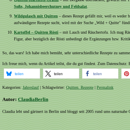
Soße, Johannisbeerchutney und Feldsalat
.
Wildgulasch mit Quitten
– dieses Rezept gefällt mir, weil es weder
aufwändigere Rezepte sucht, wird mit der Suche „Wild + Quitte“ fünd
Kartoffel – Quitten Rösti
– mit Lauch und Räuchertofu. Ich mag Räuc
Figur, aber bezüglich der Rösti unbedingt die Ergänzungen bzw. Krit
So, das wars! Ich habe mich bemüht, sehr unterschiedliche Rezepte zu sammel
Ich freue mich, wenn du Artikel teilst, die du gut findest. Zum Datenschutz
teilen
teilen
teilen
Kategorien:
Jahreslauf
| Schlagwörter:
Quitten. Rezepte
|
Permalink
Autor:
ClaudiaBerlin
Claudia lebt und gärtnert in Berlin und bloggt seit 2005 rund ums naturnahe