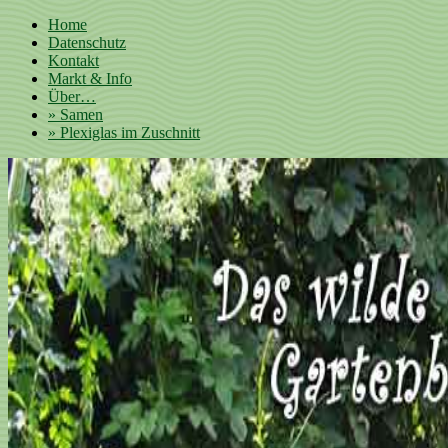
Home
Datenschutz
Kontakt
Markt & Info
Über…
» Samen
» Plexiglas im Zuschnitt