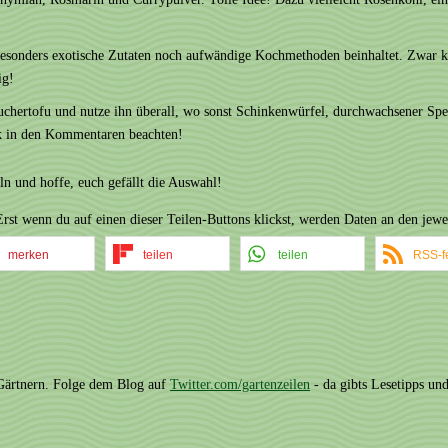
 besonders exotische Zutaten noch aufwändige Kochmethoden beinhaltet. Zwar ko
ig!
hertofu und nutze ihn überall, wo sonst Schinkenwürfel, durchwachsener Speck
ik in den Kommentaren beachten!
n und hoffe, euch gefällt die Auswahl!
: Erst wenn du auf einen dieser Teilen-Buttons klickst, werden Daten an den je
merken
teilen
teilen
RSS-f
 Gärtnern. Folge dem Blog auf
Twitter.com/gartenzeilen
- da gibts Lesetipps und