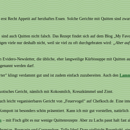
erst Recht Appetit auf herzhaftes Essen. Solche Gerichte mit Quitten sind zwar
sind auch Quitten nicht falsch. Das Rezept findet sich auf dem Blog „My Favo
gen viele nur deshalb nicht, weil sie viel zu oft durchgebraten wird:
„Aber auf 
m Evidero-Newsletter, die übliche, eher langweilige Kürbissuppe mit Quitten au
 genannt werden darf.
ter“ klingt verdammt gut und ist zudem einfach zuzubereiten. Auch den
Lamm-
exotisches Gericht, nämlich mit Kokosmilch, Kreuzkümmel und Zimt.
auch leicht veganisierbares Gericht von „Feuervogel“ auf Chefkoch.de. Eine i
Kompott ist besonders schön präsentiert. Kann ich mir gut vorstellen, natürlich
n
– mit Fisch gibt es nur wenige Quittenrezepte. Aber zu Lachs passt halt fast 
ymian, Rosmarin und Currypulver. Tolle Idee! Dazu vielleicht Rosenkohl, ein