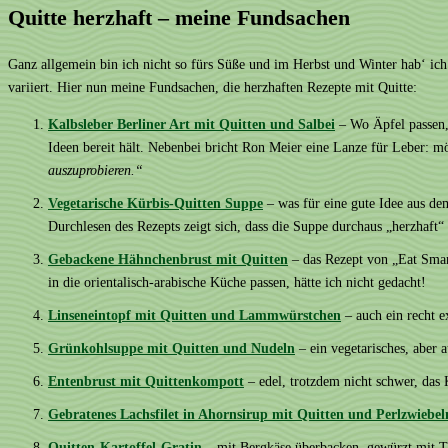
Quitte herzhaft – meine Fundsachen
Ganz allgemein bin ich nicht so fürs Süße und im Herbst und Winter hab‘ ich 
variiert. Hier nun meine Fundsachen, die herzhaften Rezepte mit Quitte:
Kalbsleber Berliner Art mit Quitten und Salbei
– Wo Äpfel passen, 
Ideen bereit hält. Nebenbei bricht Ron Meier eine Lanze für Leber: mö
auszuprobieren.“
Vegetarische Kürbis-Quitten Suppe
– was für eine gute Idee aus de
Durchlesen des Rezepts zeigt sich, dass die Suppe durchaus „herzhaft“
Gebackene Hähnchenbrust mit Quitten
– das Rezept von „Eat Smar
in die orientalisch-arabische Küche passen, hätte ich nicht gedacht!
Linseneintopf mit Quitten und Lammwürstchen
– auch ein recht 
Grünkohlsuppe mit Quitten und Nudeln
– ein vegetarisches, aber 
Entenbrust mit Quittenkompott
– edel, trotzdem nicht schwer, das 
Gebratenes Lachsfilet in Ahornsirup mit Quitten und Perlzwiebel
Quitten-Kartoffel-Gratin
– mit Bergkäse überbacken, gewürzt mit Th