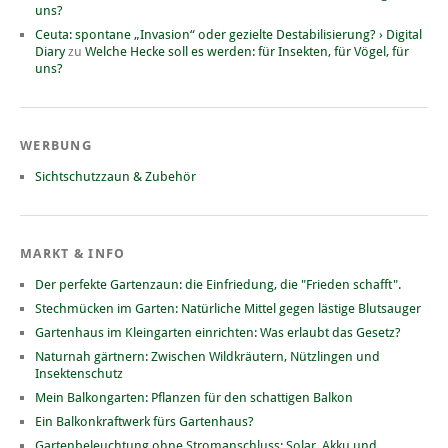
uns?
Ceuta: spontane „Invasion“ oder gezielte Destabilisierung? › Digital
Diary
zu
Welche Hecke soll es werden: für Insekten, für Vögel, für
uns?
WERBUNG
Sichtschutzzaun & Zubehör
MARKT & INFO
Der perfekte Gartenzaun: die Einfriedung, die "Frieden schafft".
Stechmücken im Garten: Natürliche Mittel gegen lästige Blutsauger
Gartenhaus im Kleingarten einrichten: Was erlaubt das Gesetz?
Naturnah gärtnern: Zwischen Wildkräutern, Nützlingen und
Insektenschutz
Mein Balkongarten: Pflanzen für den schattigen Balkon
Ein Balkonkraftwerk fürs Gartenhaus?
Gartenbeleuchtung ohne Stromanschluss: Solar, Akku und