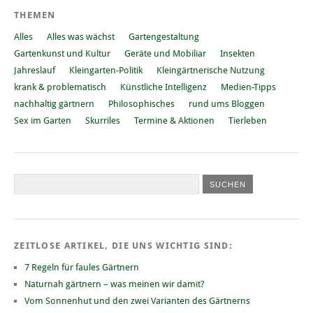
THEMEN
Alles
Alles was wächst
Gartengestaltung
Gartenkunst und Kultur
Geräte und Mobiliar
Insekten
Jahreslauf
Kleingarten-Politik
Kleingärtnerische Nutzung
krank & problematisch
Künstliche Intelligenz
Medien-Tipps
nachhaltig gärtnern
Philosophisches
rund ums Bloggen
Sex im Garten
Skurriles
Termine & Aktionen
Tierleben
ZEITLOSE ARTIKEL, DIE UNS WICHTIG SIND:
7 Regeln für faules Gärtnern
Naturnah gärtnern – was meinen wir damit?
Vom Sonnenhut und den zwei Varianten des Gärtnerns