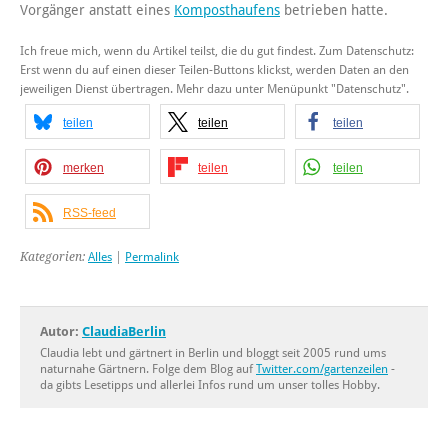
Vorgänger anstatt eines
Komposthaufens
betrieben hatte.
Ich freue mich, wenn du Artikel teilst, die du gut findest. Zum Datenschutz:
Erst wenn du auf einen dieser Teilen-Buttons klickst, werden Daten an den
jeweiligen Dienst übertragen. Mehr dazu unter Menüpunkt "Datenschutz".
teilen
teilen
teilen
merken
teilen
teilen
RSS-feed
Kategorien:
Alles
|
Permalink
Autor:
ClaudiaBerlin
Claudia lebt und gärtnert in Berlin und bloggt seit 2005 rund ums
naturnahe Gärtnern. Folge dem Blog auf
Twitter.com/gartenzeilen
-
da gibts Lesetipps und allerlei Infos rund um unser tolles Hobby.