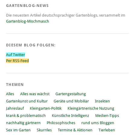
GARTENBLOG-NEWS
Die neuesten Artikel deutschsprachiger Gartenblogs, versammelt im
Gartenblog-Mischmasch
DIESEM BLOG FOLGEN:
Auf Twitter
Per RSS-Feed
THEMEN
Alles
Alles was wächst
Gartengestaltung
Gartenkunst und Kultur
Geräte und Mobiliar
Insekten
Jahreslauf
Kleingarten-Politik
Kleingärtnerische Nutzung
krank & problematisch
Künstliche Intelligenz
Medien-Tipps
nachhaltig gärtnern
Philosophisches
rund ums Bloggen
Sex im Garten
Skurriles
Termine & Aktionen
Tierleben