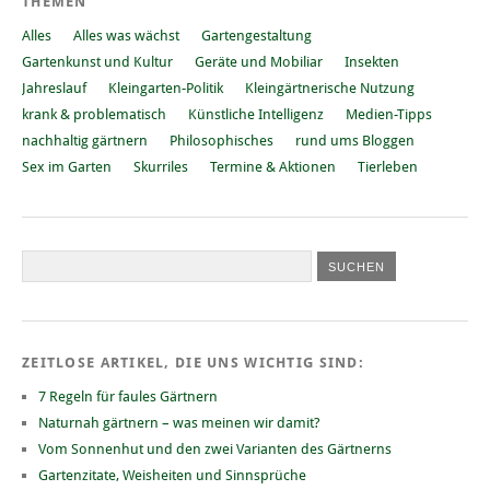
THEMEN
Alles
Alles was wächst
Gartengestaltung
Gartenkunst und Kultur
Geräte und Mobiliar
Insekten
Jahreslauf
Kleingarten-Politik
Kleingärtnerische Nutzung
krank & problematisch
Künstliche Intelligenz
Medien-Tipps
nachhaltig gärtnern
Philosophisches
rund ums Bloggen
Sex im Garten
Skurriles
Termine & Aktionen
Tierleben
ZEITLOSE ARTIKEL, DIE UNS WICHTIG SIND:
7 Regeln für faules Gärtnern
Naturnah gärtnern – was meinen wir damit?
Vom Sonnenhut und den zwei Varianten des Gärtnerns
Gartenzitate, Weisheiten und Sinnsprüche