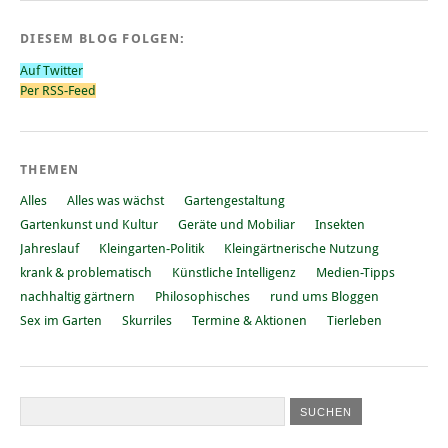
DIESEM BLOG FOLGEN:
Auf Twitter
Per RSS-Feed
THEMEN
Alles
Alles was wächst
Gartengestaltung
Gartenkunst und Kultur
Geräte und Mobiliar
Insekten
Jahreslauf
Kleingarten-Politik
Kleingärtnerische Nutzung
krank & problematisch
Künstliche Intelligenz
Medien-Tipps
nachhaltig gärtnern
Philosophisches
rund ums Bloggen
Sex im Garten
Skurriles
Termine & Aktionen
Tierleben