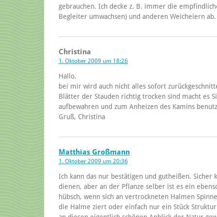
gebrauchen. Ich decke z. B. immer die empfindlic
Begleiter umwachsen) und anderen Weicheiern ab.
Christina
1. Oktober 2009 um 18:26
Hallo,
bei mir wird auch nicht alles sofort zurückgeschni
Blätter der Stauden richtig trocken sind macht es 
aufbewahren und zum Anheizen des Kamins benutz
Gruß, Christina
Matthias Großmann
1. Oktober 2009 um 20:36
Ich kann das nur bestätigen und gutheißen. Sicher k
dienen, aber an der Pflanze selber ist es ein ebens
hübsch, wenn sich an vertrockneten Halmen Spinn
die Halme ziert oder einfach nur ein Stück Struktu
an diesen eigentlich schönen Anblick der Natur ge