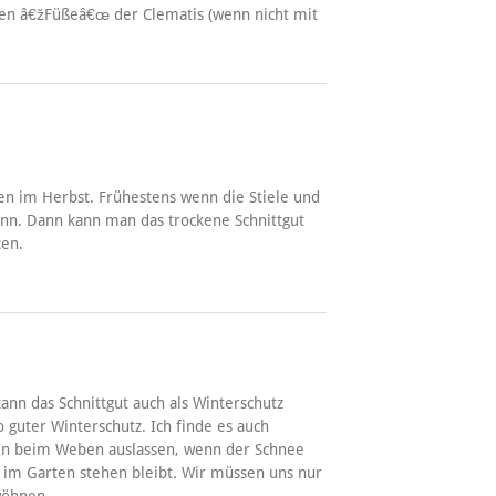
hen â€žFüßeâ€œ der Clematis (wenn nicht mit
tten im Herbst. Frühestens wenn die Stiele und
Sinn. Dann kann man das trockene Schnittgut
en.
ann das Schnittgut auch als Winterschutz
o guter Winterschutz. Ich finde es auch
en beim Weben auslassen, wenn der Schnee
r im Garten stehen bleibt. Wir müssen uns nur
wöhnen.