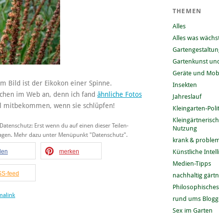
THEMEN
Alles
Alles was wächs
Gartengestaltun
Gartenkunst und
Geräte und Mobi
m Bild ist der Eikokon einer Spinne.
Insekten
chen im Web an, denn ich fand
ähnliche Fotos
Jahreslauf
l mitbekommen, wenn sie schlüpfen!
Kleingarten-Polit
Kleingärtnerisc
 Datenschutz: Erst wenn du auf einen dieser Teilen-
Nutzung
tragen. Mehr dazu unter Menüpunkt "Datenschutz".
krank & problem
ilen
merken
Künstliche Intel
Medien-Tipps
S-feed
nachhaltig gärt
Philosophisches
malink
rund ums Blog
Sex im Garten