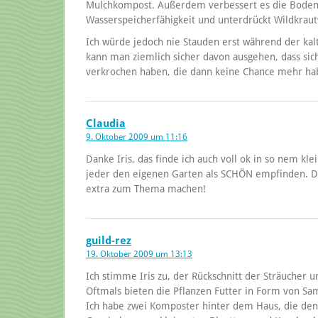
Mulchkompost. Außerdem verbessert es die Bodens
Wasserspeicherfähigkeit und unterdrückt Wildkrautw
Ich würde jedoch nie Stauden erst während der ka
kann man ziemlich sicher davon ausgehen, dass sic
verkrochen haben, die dann keine Chance mehr hab
Claudia
9. Oktober 2009 um 11:16
Danke Iris, das finde ich auch voll ok in so nem k
jeder den eigenen Garten als SCHÖN empfinden. 
extra zum Thema machen!
guild-rez
19. Oktober 2009 um 13:13
Ich stimme Iris zu, der Rückschnitt der Sträucher u
Oftmals bieten die Pflanzen Futter in Form von Sa
Ich habe zwei Komposter hinter dem Haus, die den