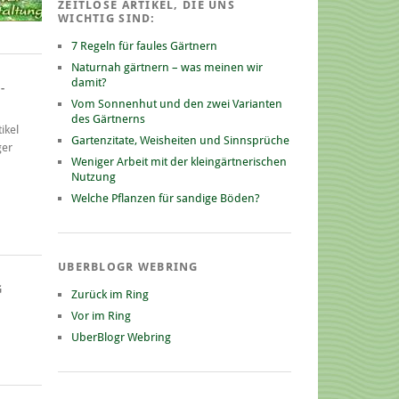
ZEITLOSE ARTIKEL, DIE UNS
WICHTIG SIND:
7 Regeln für faules Gärtnern
Naturnah gärtnern – was meinen wir
damit?
-
Vom Sonnenhut und den zwei Varianten
des Gärtnerns
ikel
Gartenzitate, Weisheiten und Sinnsprüche
ger
Weniger Arbeit mit der kleingärtnerischen
Nutzung
Welche Pflanzen für sandige Böden?
UBERBLOGR WEBRING
G
Zurück im Ring
Vor im Ring
UberBlogr Webring