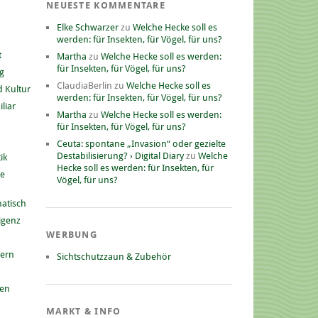
NEUESTE KOMMENTARE
Elke Schwarzer
zu
Welche Hecke soll es
werden: für Insekten, für Vögel, für uns?
t
Martha
zu
Welche Hecke soll es werden:
für Insekten, für Vögel, für uns?
g
ClaudiaBerlin
zu
Welche Hecke soll es
 Kultur
werden: für Insekten, für Vögel, für uns?
liar
Martha
zu
Welche Hecke soll es werden:
für Insekten, für Vögel, für uns?
Ceuta: spontane „Invasion“ oder gezielte
Destabilisierung? › Digital Diary
zu
Welche
ik
Hecke soll es werden: für Insekten, für
he
Vögel, für uns?
atisch
ligenz
WERBUNG
nern
Sichtschutzzaun & Zubehör
gen
MARKT & INFO