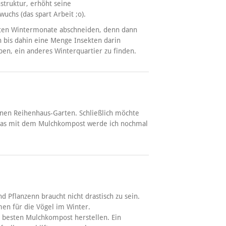
truktur, erhöht seine
uchs (das spart Arbeit ;o).
lten Wintermonate abschneiden, denn dann
h bis dahin eine Menge Insekten darin
en, ein anderes Winterquartier zu finden.
leinen Reihenhaus-Garten. Schließlich möchte
Das mit dem Mulchkompost werde ich nochmal
nd Pflanzenn braucht nicht drastisch zu sein.
men für die Vögel im Winter.
 besten Mulchkompost herstellen. Ein