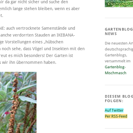
r da gar nicht sicher und suche den
iemlich lange stehen bleiben, wenn es aber
t.
ÖNE: auch vertrocknete Samenstände und
GARTENBLOG
NEWS
 manche verdorrten Stauden an IKEBANA-
nge Vorstellungen eines „hübschen
Die neuesten Art
noch sehe, dass Vögel und Insekten mit den
deutschsprachi
Gartenblogs,
eut es mich besonders! Der Garten ist
versammelt im
 als wir ihn übernommen haben.
Gartenblog-
Mischmasch
DIESEM BLO
FOLGEN:
Auf Twitter
Per RSS-Feed