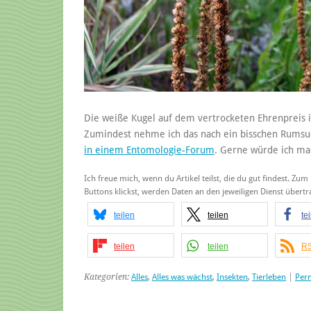
Die weiße Kugel auf dem vertrocketen Ehrenpreis i
Zumindest nehme ich das nach ein bisschen Rumsu
in einem Entomologie-Forum
. Gerne würde ich ma
Ich freue mich, wenn du Artikel teilst, die du gut findest. Zum
Buttons klickst, werden Daten an den jeweiligen Dienst über
teilen
teilen
te
teilen
teilen
RS
Kategorien:
Alles
,
Alles was wächst
,
Insekten
,
Tierleben
|
Per