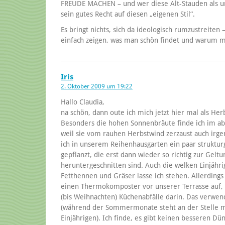
FREUDE MACHEN – und wer diese Alt-Stauden als un
sein gutes Recht auf diesen „eigenen Stil“.
Es bringt nichts, sich da ideologisch rumzustreiten 
einfach zeigen, was man schön findet und warum m
Iris
2. Oktober 2009 um 19:22
Hallo Claudia,
na schön, dann oute ich mich jetzt hier mal als Herb
Besonders die hohen Sonnenbräute finde ich im ab
weil sie vom rauhen Herbstwind zerzaust auch irg
ich in unserem Reihenhausgarten ein paar strukt
gepflanzt, die erst dann wieder so richtig zur Ge
heruntergeschnitten sind. Auch die welken Einjähr
Fetthennen und Gräser lasse ich stehen. Allerdings
einen Thermokomposter vor unserer Terrasse auf, 
(bis Weihnachten) Küchenabfälle darin. Das verwe
(während der Sommermonate steht an der Stelle m
Einjährigen). Ich finde, es gibt keinen besseren Dü