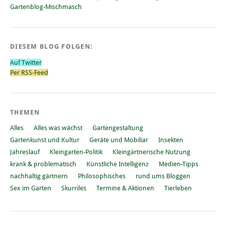
Gartenblog-Mischmasch
DIESEM BLOG FOLGEN:
Auf Twitter
Per RSS-Feed
THEMEN
Alles
Alles was wächst
Gartengestaltung
Gartenkunst und Kultur
Geräte und Mobiliar
Insekten
Jahreslauf
Kleingarten-Politik
Kleingärtnerische Nutzung
krank & problematisch
Künstliche Intelligenz
Medien-Tipps
nachhaltig gärtnern
Philosophisches
rund ums Bloggen
Sex im Garten
Skurriles
Termine & Aktionen
Tierleben