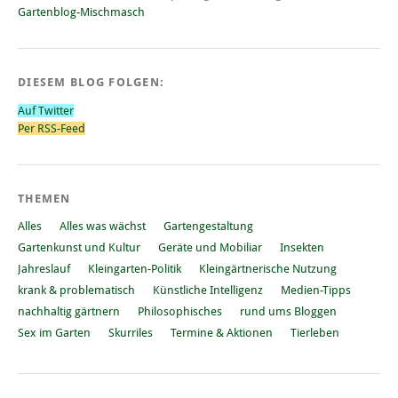
Gartenblog-Mischmasch
DIESEM BLOG FOLGEN:
Auf Twitter
Per RSS-Feed
THEMEN
Alles
Alles was wächst
Gartengestaltung
Gartenkunst und Kultur
Geräte und Mobiliar
Insekten
Jahreslauf
Kleingarten-Politik
Kleingärtnerische Nutzung
krank & problematisch
Künstliche Intelligenz
Medien-Tipps
nachhaltig gärtnern
Philosophisches
rund ums Bloggen
Sex im Garten
Skurriles
Termine & Aktionen
Tierleben