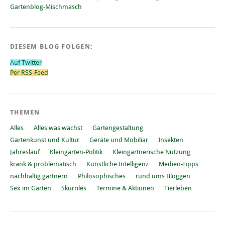
Gartenblog-Mischmasch
DIESEM BLOG FOLGEN:
Auf Twitter
Per RSS-Feed
THEMEN
Alles
Alles was wächst
Gartengestaltung
Gartenkunst und Kultur
Geräte und Mobiliar
Insekten
Jahreslauf
Kleingarten-Politik
Kleingärtnerische Nutzung
krank & problematisch
Künstliche Intelligenz
Medien-Tipps
nachhaltig gärtnern
Philosophisches
rund ums Bloggen
Sex im Garten
Skurriles
Termine & Aktionen
Tierleben