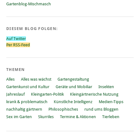
Gartenblog-Mischmasch
DIESEM BLOG FOLGEN:
Auf Twitter
Per RSS-Feed
THEMEN
Alles
Alles was wächst
Gartengestaltung
Gartenkunst und Kultur
Geräte und Mobiliar
Insekten
Jahreslauf
Kleingarten-Politik
Kleingärtnerische Nutzung
krank & problematisch
Künstliche Intelligenz
Medien-Tipps
nachhaltig gärtnern
Philosophisches
rund ums Bloggen
Sex im Garten
Skurriles
Termine & Aktionen
Tierleben