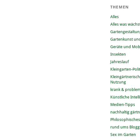
THEMEN
Alles
Alles was wächs
Gartengestaltun
Gartenkunst und
Geräte und Mobi
Insekten
Jahreslauf
Kleingarten-Polit
Kleingärtnerisc
Nutzung
krank & problem
Künstliche Intel
Medien-Tipps
nachhaltig gärt
Philosophisches
rund ums Blog
Sex im Garten