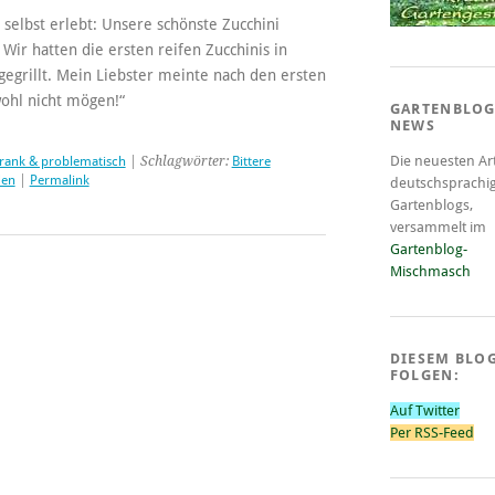
 selbst erlebt: Unsere schönste Zucchini
 Wir hatten die ersten reifen Zucchinis in
gegrillt. Mein Liebster meinte nach den ersten
wohl nicht mögen!“
GARTENBLOG
NEWS
Die neuesten Art
rank & problematisch
| Schlagwörter:
Bittere
den
|
Permalink
deutschsprachi
Gartenblogs,
versammelt im
Gartenblog-
Mischmasch
DIESEM BLO
FOLGEN:
Auf Twitter
Per RSS-Feed