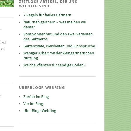
ZEITLOSE ARTIKEL, DIE UNS
WICHTIG SIND:
7 Regeln für faules Gärtnern
Naturnah gärtnern – was meinen wir
damit?
-
Vom Sonnenhut und den zwei Varianten
des Gärtnerns
ikel
Gartenzitate, Weisheiten und Sinnsprüche
ger
Weniger Arbeit mit der kleingärtnerischen
Nutzung
Welche Pflanzen für sandige Böden?
UBERBLOGR WEBRING
G
Zurück im Ring
Vor im Ring
UberBlogr Webring