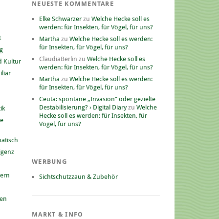
NEUESTE KOMMENTARE
Elke Schwarzer
zu
Welche Hecke soll es
werden: für Insekten, für Vögel, für uns?
t
Martha
zu
Welche Hecke soll es werden:
für Insekten, für Vögel, für uns?
g
ClaudiaBerlin
zu
Welche Hecke soll es
 Kultur
werden: für Insekten, für Vögel, für uns?
liar
Martha
zu
Welche Hecke soll es werden:
für Insekten, für Vögel, für uns?
Ceuta: spontane „Invasion“ oder gezielte
Destabilisierung? › Digital Diary
zu
Welche
ik
Hecke soll es werden: für Insekten, für
he
Vögel, für uns?
atisch
ligenz
WERBUNG
nern
Sichtschutzzaun & Zubehör
gen
MARKT & INFO