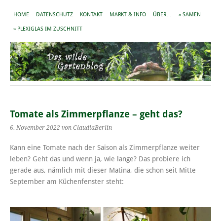
HOME
DATENSCHUTZ
KONTAKT
MARKT & INFO
ÜBER…
» SAMEN
» PLEXIGLAS IM ZUSCHNITT
Tomate als Zimmerpflanze – geht das?
6. November 2022
von ClaudiaBerlin
Kann eine Tomate nach der Saison als Zimmerpflanze weiter
leben? Geht das und wenn ja, wie lange? Das probiere ich
gerade aus, nämlich mit dieser Matina, die schon seit Mitte
September am Küchenfenster steht: