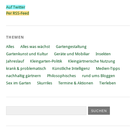
Auf Twitter
Per RSS-Feed
THEMEN
Alles
Alles was wächst
Gartengestaltung
Gartenkunst und Kultur
Geräte und Mobiliar
Insekten
Jahreslauf
Kleingarten-Politik
Kleingärtnerische Nutzung
krank & problematisch
Künstliche Intelligenz
Medien-Tipps
nachhaltig gärtnern
Philosophisches
rund ums Bloggen
Sex im Garten
Skurriles
Termine & Aktionen
Tierleben