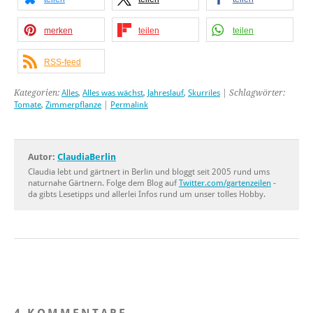
merken
teilen
teilen
RSS-feed
Kategorien:
Alles
,
Alles was wächst
,
Jahreslauf
,
Skurriles
| Schlagwörter:
Tomate
,
Zimmerpflanze
|
Permalink
Autor:
ClaudiaBerlin
Claudia lebt und gärtnert in Berlin und bloggt seit 2005 rund ums
naturnahe Gärtnern. Folge dem Blog auf
Twitter.com/gartenzeilen
-
da gibts Lesetipps und allerlei Infos rund um unser tolles Hobby.