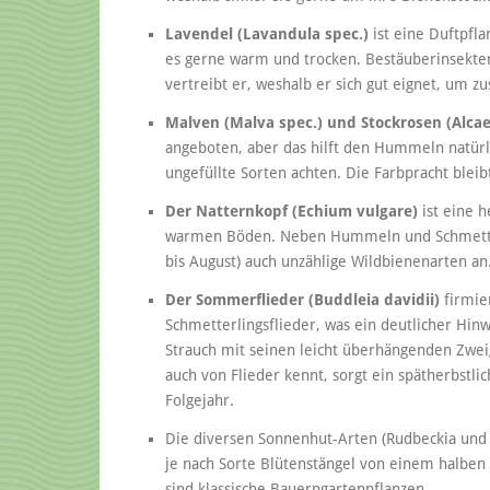
Lavendel (Lavandula spec.)
ist eine Duftpfla
es gerne warm und trocken. Bestäuberinsekte
vertreibt er, weshalb er sich gut eignet, um
Malven (Malva spec.) und Stockrosen (Alcae
angeboten, aber das hilft den Hummeln natürli
ungefüllte Sorten achten. Die Farbpracht blei
Der Natternkopf (Echium vulgare)
ist eine h
warmen Böden. Neben Hummeln und Schmetterl
bis August) auch unzählige Wildbienenarten an
Der Sommerflieder (Buddleia davidii)
firmie
Schmetterlingsflieder, was ein deutlicher Hinw
Strauch mit seinen leicht überhängenden Zweig
auch von Flieder kennt, sorgt ein spätherbstl
Folgejahr.
Die diversen Sonnenhut-Arten (Rudbeckia und 
je nach Sorte Blütenstängel von einem halben
sind klassische Bauerngartenpflanzen.