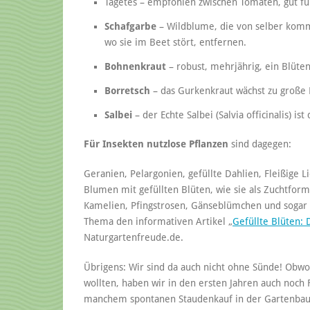
Tagetes – empfohlen zwischen Tomaten, gut fü
Schafgarbe
– Wildblume, die von selber komm
wo sie im Beet stört, entfernen.
Bohnenkraut
– robust, mehrjährig, ein Bl
Borretsch
– das Gurkenkraut wächst zu große 
Salbei
– der Echte Salbei (Salvia officinalis) i
Für Insekten nutzlose Pflanzen
sind dagegen:
Geranien, Pelargonien, gefüllte Dahlien, Fleißige L
Blumen mit gefüllten Blüten, wie sie als Zuchtfor
Kamelien, Pfingstrosen, Gänseblümchen und soga
Thema den informativen Artikel „
Gefüllte Blüten: 
Naturgartenfreude.de.
Übrigens: Wir sind da auch nicht ohne Sünde! Ob
wollten, haben wir in den ersten Jahren auch noch 
manchem spontanen Staudenkauf in der Gartenbausc