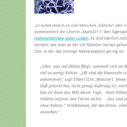
„Es haben einfach zu viele Menschen „hübsche“ aber vö
kommentiert die Leserin „Mutti4711“ den Tagesspi
Hummelsterben unter Linden
. Es sind nämlich ni
sterben, wie man an der Uni Münster heraus gefun
Zeit, in der das sonstige Nektarangebot gering ist:
„Alles, was auf Blüten fliegt, sammelt sich an 
viel zu wenig Nektar. „Oft sind die Hummeln s
ankommen“, sagt Ehlert [Uni ‚Münster]. Wenn
Duft gelockt hat, nicht genug Nahrung ist, sterb
Das ist dann das Bild dieser Tage… Bunt blühe
Städten nützten den Tieren nichts. …Das sind ja
ohne Nektar.“ Wildblumen, die den böten, seien
aussehen.“