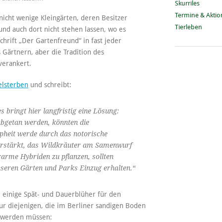
Skurriles
Termine & Akti
 nicht wenige Kleingärten, deren Besitzer
Tierleben
nd auch dort nicht stehen lassen, wo es
schrift „Der Gartenfreund“ in fast jeder
Gärtnern, aber die Tradition des
 verankert.
lsterben
und schreibt:
bringt hier langfristig eine Lösung:
abgetan werden, könnten die
pheit werde durch das notorische
erstärkt, das Wildkräuter am Samenwurf
ararme Hybriden zu pflanzen, sollten
nseren Gärten und Parks Einzug erhalten.“
U einige Spät- und Dauerblüher für den
ur diejenigen, die im Berliner sandigen Boden
t werden müssen: