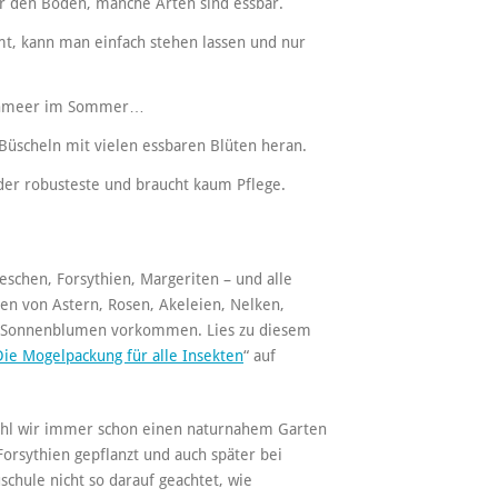
r den Boden, manche Arten sind essbar.
t, kann man einfach stehen lassen und nur
ütenmeer im Sommer…
Büscheln mit vielen essbaren Blüten heran.
st der robusteste und braucht kaum Pflege.
ieschen, Forsythien, Margeriten – und alle
men von Astern, Rosen, Akeleien, Nelken,
r Sonnenblumen vorkommen. Lies zu diesem
Die Mogelpackung für alle Insekten
“ auf
wohl wir immer schon einen naturnahem Garten
Forsythien gepflanzt und auch später bei
hule nicht so darauf geachtet, wie