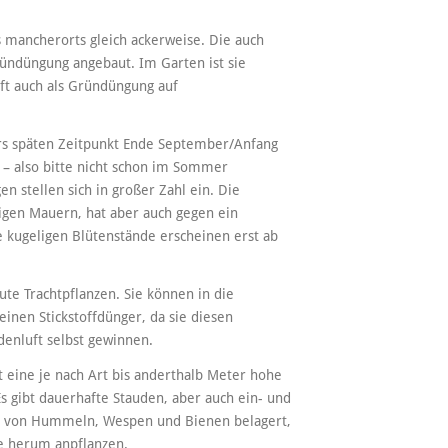
s mancherorts gleich ackerweise. Die auch
ründüngung angebaut. Im Garten ist sie
ft auch als Gründüngung auf
s späten Zeitpunkt Ende September/Anfang
t – also bitte nicht schon im Sommer
n stellen sich in großer Zahl ein. Die
tigen Mauern, hat aber auch gegen ein
 kugeligen Blütenstände erscheinen erst ab
ute Trachtpflanzen. Sie können in die
inen Stickstoffdünger, da sie diesen
enluft selbst gewinnen.
t eine je nach Art bis anderthalb Meter hohe
Es gibt dauerhafte Stauden, aber auch ein- und
dig von Hummeln, Wespen und Bienen belagert,
e herum anpflanzen.