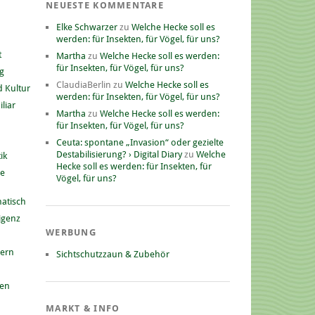
NEUESTE KOMMENTARE
Elke Schwarzer
zu
Welche Hecke soll es
werden: für Insekten, für Vögel, für uns?
t
Martha
zu
Welche Hecke soll es werden:
für Insekten, für Vögel, für uns?
g
ClaudiaBerlin
zu
Welche Hecke soll es
 Kultur
werden: für Insekten, für Vögel, für uns?
liar
Martha
zu
Welche Hecke soll es werden:
für Insekten, für Vögel, für uns?
Ceuta: spontane „Invasion“ oder gezielte
Destabilisierung? › Digital Diary
zu
Welche
ik
Hecke soll es werden: für Insekten, für
he
Vögel, für uns?
atisch
ligenz
WERBUNG
nern
Sichtschutzzaun & Zubehör
gen
MARKT & INFO