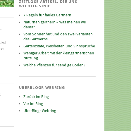
ZEITLOSE ARTIKEL, DIE UNS
WICHTIG SIND:
7 Regeln für faules Gärtnern
Naturnah gärtnern – was meinen wir
damit?
-
Vom Sonnenhut und den zwei Varianten
des Gärtnerns
ikel
Gartenzitate, Weisheiten und Sinnsprüche
ger
Weniger Arbeit mit der kleingärtnerischen
Nutzung
Welche Pflanzen für sandige Böden?
UBERBLOGR WEBRING
G
Zurück im Ring
Vor im Ring
UberBlogr Webring