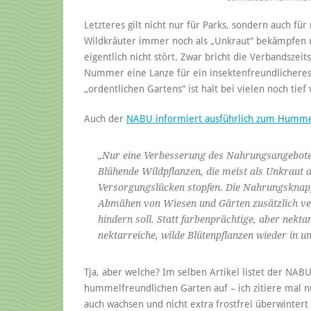
Letzteres gilt nicht nur für Parks, sondern auch für
Wildkräuter immer noch als „Unkraut“ bekämpfen u
eigentlich nicht stört. Zwar bricht die Verbandszeit
Nummer eine Lanze für ein insektenfreundlicheres 
„ordentlichen Gartens“ ist halt bei vielen noch tief
Auch der
NABU informiert ausführlich zum Humme
„Nur eine Verbesserung des Nahrungsangebotes 
Blühende Wildpflanzen, die meist als Unkraut 
Versorgungslücken stopfen. Die Nahrungsknap
Abmähen von Wiesen und Gärten zusätzlich v
hindern soll. Statt farbenprächtige, aber nekt
nektarreiche, wilde Blütenpflanzen wieder in u
Tja, aber welche? Im selben Artikel listet der NAB
hummelfreundlichen Garten auf – ich zitiere mal n
auch wachsen und nicht extra frostfrei überwinter