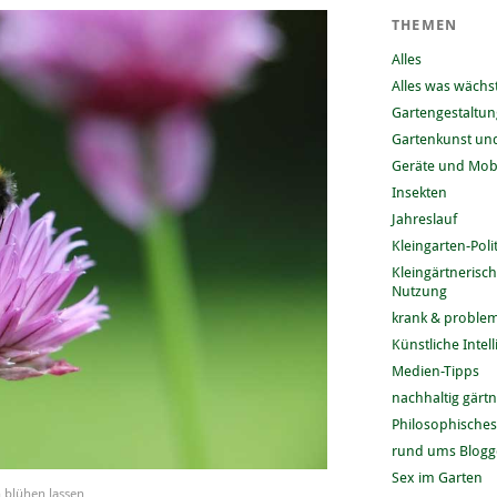
THEMEN
Alles
Alles was wächs
Gartengestaltun
Gartenkunst und
Geräte und Mobi
Insekten
Jahreslauf
Kleingarten-Polit
Kleingärtnerisc
Nutzung
krank & problem
Künstliche Intel
Medien-Tipps
nachhaltig gärt
Philosophisches
rund ums Blog
Sex im Garten
n blühen lassen…