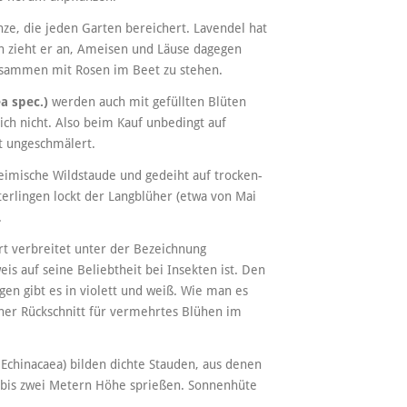
nze, die jeden Garten bereichert. Lavendel hat
n zieht er an, Ameisen und Läuse dagegen
 zusammen mit Rosen im Beet zu stehen.
a spec.)
werden auch mit gefüllten Blüten
ch nicht. Also beim Kauf unbedingt auf
bt ungeschmälert.
eimische Wildstaude und gedeiht auf trocken-
ingen lockt der Langblüher (etwa von Mai
.
rt verbreitet unter der Bezeichnung
eis auf seine Beliebtheit bei Insekten ist. Den
en gibt es in violett und weiß. Wie man es
icher Rückschnitt für vermehrtes Blühen im
Echinacaea) bilden dichte Stauden, aus denen
 bis zwei Metern Höhe sprießen. Sonnenhüte