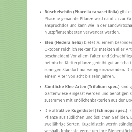
Büschelschön (Phacelia tanacetifolia)
gibt e
Phacelie genannte Pflanze wird nämlich zur G
anspruchslos und kann wie in der Landwirtscha
Nutzpflanzenbeeten verwendet werden.
Efeu (Hedera helix)
bietet zu einem besonder
Oktober reichlich Nektar für Insekten aller Ar
beschneiden! Vor allem Falter und Schwebfliege
heimische Kletterpflanze gedeiht gut an schat
sonnigen Standort nur wenig einzuwenden. Die
einem Alter von acht bis zehn Jahren.
Sämtliche Klee-Arten (Trifolium spec.)
sind g
Gartenwiese eingesät werden und benötigen ke
zusammen mit Knöllchenbakterien aus der Bod
Die attraktive
Kugeldistel (Echinops spec.)
is
Pflanze aus südlichen und östlichen Gefilden. 
zweijährige Sorten. Kugeldisteln werdn stän
weshalb Imker sie gerne um ihre Bienenstöck