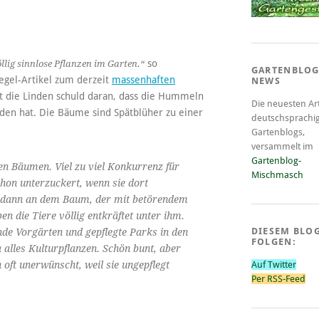
so
llig sinnlose Pflanzen im Garten.“
GARTENBLOG
egel-Artikel zum derzeit
massenhaften
NEWS
cht die Linden schuld daran, dass die Hummeln
Die neuesten Art
den hat. Die Bäume sind Spätblüher zu einer
deutschsprachi
Gartenblogs,
versammelt im
Gartenblog-
den Bäumen. Viel zu viel Konkurrenz für
Mischmasch
chon unterzuckert, wenn sie dort
 dann an dem Baum, der mit betörendem
en die Tiere völlig entkräftet unter ihm.
DIESEM BLO
nde Vorgärten und gepflegte Parks in den
FOLGEN:
 alles Kulturpflanzen. Schön bunt, aber
 oft unerwünscht, weil sie ungepflegt
Auf Twitter
Per RSS-Feed