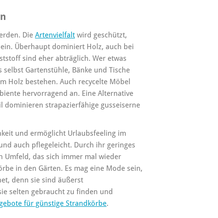
en
werden. Die
Artenvielfalt
wird geschützt,
ein. Überhaupt dominiert Holz, auch bei
stoff sind eher abträglich. Wer etwas
 selbst Gartenstühle, Bänke und Tische
em Holz bestehen. Auch recycelte Möbel
iente hervorragend an. Eine Alternative
til dominieren strapazierfähige gusseiserne
keit und ermöglicht Urlaubsfeeling im
nd auch pflegeleicht. Durch ihr geringes
in Umfeld, das sich immer mal wieder
örbe in den Gärten. Es mag eine Mode sein,
et, denn sie sind äußerst
sie selten gebraucht zu finden und
gebote für günstige Strandkörbe
.