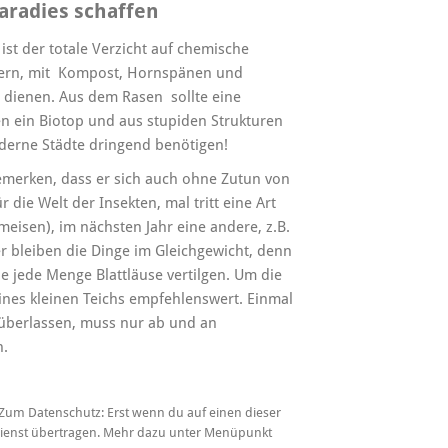
aradies schaffen
st der totale Verzicht auf chemische
ngern, mit Kompost, Hornspänen und
 dienen. Aus dem Rasen sollte eine
 ein Biotop und aus stupiden Strukturen
oderne Städte dringend benötigen!
emerken, dass er sich auch ohne Zutun von
r die Welt der Insekten, mal tritt eine Art
meisen), im nächsten Jahr eine andere, z.B.
er bleiben die Dinge im Gleichgewicht, denn
die jede Menge Blattläuse vertilgen. Um die
eines kleinen Teichs empfehlenswert. Einmal
t überlassen, muss nur ab und an
n.
t. Zum Datenschutz: Erst wenn du auf einen dieser
 Dienst übertragen. Mehr dazu unter Menüpunkt