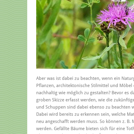
Aber was ist dabei zu beachten, wenn ein Natur
Pflanzen, architektonische Stilmittel und Möbel
nachhaltig wie möglich zu gestalten? Bevor es da
groben Skizze erfasst werden, wie die zukünfti
und Schuppen sind dabei ebenso zu beachten w
Dabei wird bereits zu erkennen sein, welche Ma
neu angeschafft werden muss. So können z. B. M
werden. Gefällte Bäume bieten sich für eine Tot