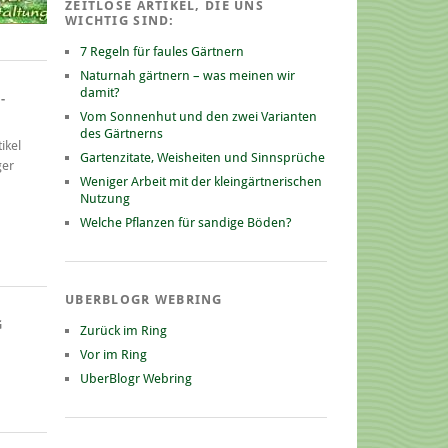
ZEITLOSE ARTIKEL, DIE UNS
WICHTIG SIND:
7 Regeln für faules Gärtnern
Naturnah gärtnern – was meinen wir
damit?
-
Vom Sonnenhut und den zwei Varianten
des Gärtnerns
ikel
Gartenzitate, Weisheiten und Sinnsprüche
ger
Weniger Arbeit mit der kleingärtnerischen
Nutzung
Welche Pflanzen für sandige Böden?
UBERBLOGR WEBRING
G
Zurück im Ring
Vor im Ring
UberBlogr Webring