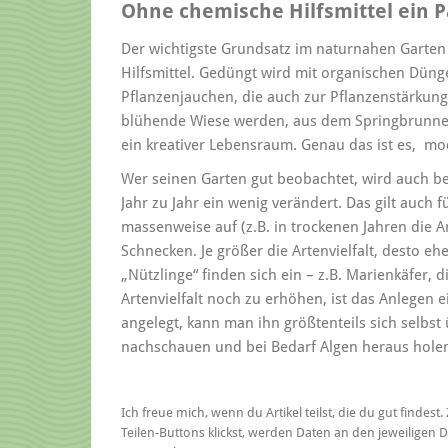
Ohne chemische Hilfsmittel ein P
Der wichtigste Grundsatz im naturnahen Garten i
Hilfsmittel. Gedüngt wird mit organischen Dü
Pflanzenjauchen, die auch zur Pflanzenstärkung
blühende Wiese werden, aus dem Springbrunnen
ein kreativer Lebensraum. Genau das ist es, m
Wer seinen Garten gut beobachtet, wird auch b
Jahr zu Jahr ein wenig verändert. Das gilt auch fü
massenweise auf (z.B. in trockenen Jahren die A
Schnecken. Je größer die Artenvielfalt, desto eh
„Nützlinge“ finden sich ein – z.B. Marienkäfer, 
Artenvielfalt noch zu erhöhen, ist das Anlegen 
angelegt, kann man ihn größtenteils sich selbs
nachschauen und bei Bedarf Algen heraus hole
Ich freue mich, wenn du Artikel teilst, die du gut findes
Teilen-Buttons klickst, werden Daten an den jeweiligen