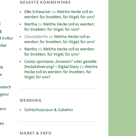
NEUESTE KOMMENTARE
Elke Schwarzer
zu
Welche Hecke soll es
werden: für Insekten, für Vögel, für uns?
t
Martha
zu
Welche Hecke soll es werden:
für Insekten, für Vögel, für uns?
g
ClaudiaBerlin
zu
Welche Hecke soll es
 Kultur
werden: für Insekten, für Vögel, für uns?
liar
Martha
zu
Welche Hecke soll es werden:
für Insekten, für Vögel, für uns?
Ceuta: spontane „Invasion“ oder gezielte
Destabilisierung? › Digital Diary
zu
Welche
ik
Hecke soll es werden: für Insekten, für
he
Vögel, für uns?
atisch
ligenz
WERBUNG
nern
Sichtschutzzaun & Zubehör
gen
MARKT & INFO