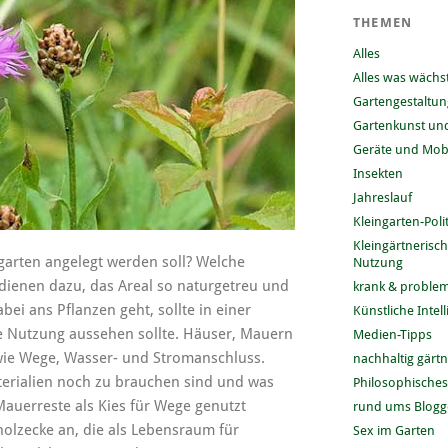
THEMEN
Alles
Alles was wächs
Gartengestaltun
Gartenkunst und
Geräte und Mobi
Insekten
Jahreslauf
Kleingarten-Polit
Kleingärtnerisc
garten angelegt werden soll? Welche
Nutzung
 dienen dazu, das Areal so naturgetreu und
krank & problem
bei ans Pflanzen geht, sollte in einer
Künstliche Intel
ge Nutzung aussehen sollte. Häuser, Mauern
Medien-Tipps
ie Wege, Wasser- und Stromanschluss.
nachhaltig gärt
terialien noch zu brauchen sind und was
Philosophisches
auerreste als Kies für Wege genutzt
rund ums Blog
holzecke an, die als Lebensraum für
Sex im Garten