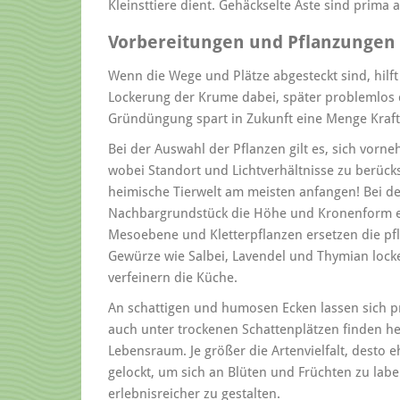
Kleinsttiere dient. Gehäckselte Äste sind prima
Vorbereitungen und Pflanzungen
Wenn die Wege und Plätze abgesteckt sind, hilf
Lockerung der Krume dabei, später problemlos d
Gründüngung spart in Zukunft eine Menge Kraft 
Bei der Auswahl der Pflanzen gilt es, sich vorn
wobei Standort und Lichtverhältnisse zu berücks
heimische Tierwelt am meisten anfangen! Bei d
Nachbargrundstück die Höhe und Kronenform ein
Mesoebene und Kletterpflanzen ersetzen die pfl
Gewürze wie Salbei, Lavendel und Thymian lock
verfeinern die Küche.
An schattigen und humosen Ecken lassen sich 
auch unter trockenen Schattenplätzen finden he
Lebensraum. Je größer die Artenvielfalt, desto 
gelockt, um sich an Blüten und Früchten zu la
erlebnisreicher zu gestalten.