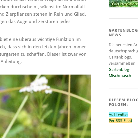
ecken durchscheint, wächst im Normalfall
d Zierpflanzen stehen in Reih und Glied.
igen das Auge und zerstören jedes
GARTENBLOG
NEWS
iet eine überaus wichtige Funktion im
Die neuesten Art
ich, dass sich in den letzten Jahren immer
deutschsprachi
urgarten zu schaffen. Dieser ist zwar von
Gartenblogs,
 Anleitung.
versammelt im
Gartenblog-
Mischmasch
DIESEM BLO
FOLGEN:
Auf Twitter
Per RSS-Feed