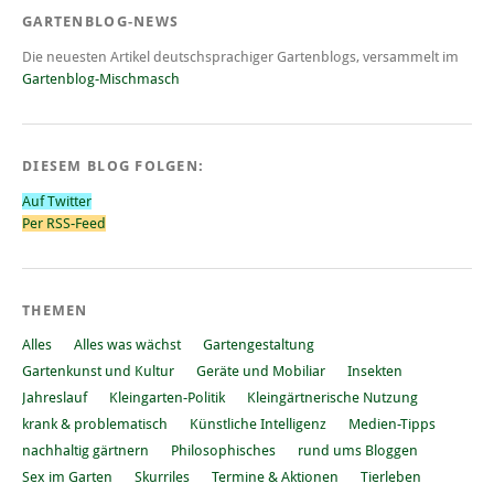
GARTENBLOG-NEWS
Die neuesten Artikel deutschsprachiger Gartenblogs, versammelt im
Gartenblog-Mischmasch
DIESEM BLOG FOLGEN:
Auf Twitter
Per RSS-Feed
THEMEN
Alles
Alles was wächst
Gartengestaltung
Gartenkunst und Kultur
Geräte und Mobiliar
Insekten
Jahreslauf
Kleingarten-Politik
Kleingärtnerische Nutzung
krank & problematisch
Künstliche Intelligenz
Medien-Tipps
nachhaltig gärtnern
Philosophisches
rund ums Bloggen
Sex im Garten
Skurriles
Termine & Aktionen
Tierleben