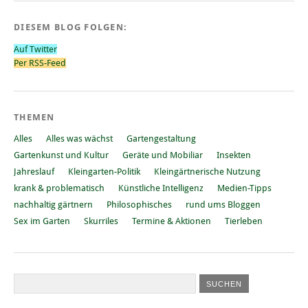
DIESEM BLOG FOLGEN:
Auf Twitter
Per RSS-Feed
THEMEN
Alles
Alles was wächst
Gartengestaltung
Gartenkunst und Kultur
Geräte und Mobiliar
Insekten
Jahreslauf
Kleingarten-Politik
Kleingärtnerische Nutzung
krank & problematisch
Künstliche Intelligenz
Medien-Tipps
nachhaltig gärtnern
Philosophisches
rund ums Bloggen
Sex im Garten
Skurriles
Termine & Aktionen
Tierleben