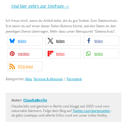
Und hier geht’s zur Umfrage –>
Ich freue mich, wenn du Artikel teilst, die du gut findest. Zum Datenschutz:
Erst wenn du auf einen dieser Teilen-Buttons klickst, werden Daten an den
jeweiligen Dienst übertragen. Mehr dazu unter Menüpunkt "Datenschutz".
teilen
teilen
teilen
merken
teilen
teilen
RSS-feed
Kategorien:
Alles
,
Termine & Aktionen
|
Permalink
Autor:
ClaudiaBerlin
Claudia lebt und gärtnert in Berlin und bloggt seit 2005 rund ums
naturnahe Gärtnern. Folge dem Blog auf
Twitter.com/gartenzeilen
-
da gibts Lesetipps und allerlei Infos rund um unser tolles Hobby.