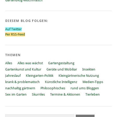
Gartenblog-Mischmasch
DIESEM BLOG FOLGEN:
Auf Twitter
Per RSS-Feed
THEMEN
Alles
Alles was wächst
Gartengestaltung
Gartenkunst und Kultur
Geräte und Mobiliar
Insekten
Jahreslauf
Kleingarten-Politik
Kleingärtnerische Nutzung
krank & problematisch
Künstliche Intelligenz
Medien-Tipps
nachhaltig gärtnern
Philosophisches
rund ums Bloggen
Sex im Garten
Skurriles
Termine & Aktionen
Tierleben