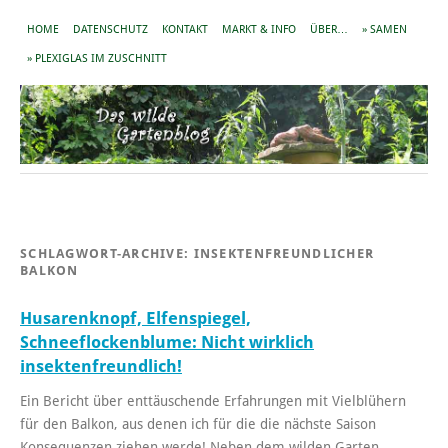
HOME
DATENSCHUTZ
KONTAKT
MARKT & INFO
ÜBER…
» SAMEN
» PLEXIGLAS IM ZUSCHNITT
SCHLAGWORT-ARCHIVE:
INSEKTENFREUNDLICHER
BALKON
Husarenknopf, Elfenspiegel,
Schneeflockenblume: Nicht wirklich
insektenfreundlich!
Ein Bericht über enttäuschende Erfahrungen mit Vielblühern
für den Balkon, aus denen ich für die die nächste Saison
Konsequenzen ziehen werde! Neben dem wilden Garten