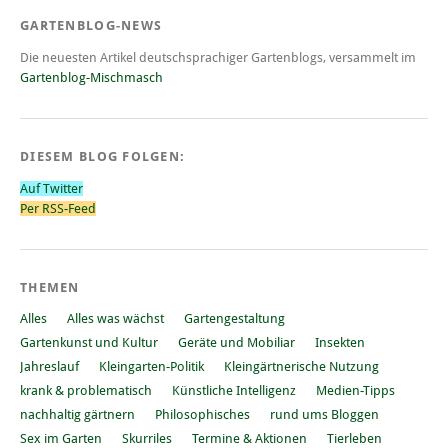
GARTENBLOG-NEWS
Die neuesten Artikel deutschsprachiger Gartenblogs, versammelt im
Gartenblog-Mischmasch
DIESEM BLOG FOLGEN:
Auf Twitter
Per RSS-Feed
THEMEN
Alles
Alles was wächst
Gartengestaltung
Gartenkunst und Kultur
Geräte und Mobiliar
Insekten
Jahreslauf
Kleingarten-Politik
Kleingärtnerische Nutzung
krank & problematisch
Künstliche Intelligenz
Medien-Tipps
nachhaltig gärtnern
Philosophisches
rund ums Bloggen
Sex im Garten
Skurriles
Termine & Aktionen
Tierleben