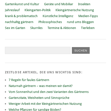
Gartenkunst und Kultur
Geräte und Mobiliar
Insekten
Jahreslauf
Kleingarten-Politik
Kleingärtnerische Nutzung
krank & problematisch
Künstliche Intelligenz
Medien-Tipps
nachhaltig gärtnern
Philosophisches
rund ums Bloggen
Sex im Garten
Skurriles
Termine & Aktionen
Tierleben
ZEITLOSE ARTIKEL, DIE UNS WICHTIG SIND:
7 Regeln für faules Gärtnern
Naturnah gärtnern – was meinen wir damit?
Vom Sonnenhut und den zwei Varianten des Gärtnerns
Gartenzitate, Weisheiten und Sinnsprüche
Weniger Arbeit mit der kleingärtnerischen Nutzung
Welche Pflanzen für sandige Böden?