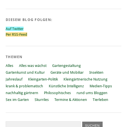
DIESEM BLOG FOLGEN:
Auf Twitter
Per RSS-Feed
THEMEN
Alles
Alles was wächst
Gartengestaltung
Gartenkunst und Kultur
Geräte und Mobiliar
Insekten
Jahreslauf
Kleingarten-Politik
Kleingärtnerische Nutzung
krank & problematisch
Künstliche Intelligenz
Medien-Tipps
nachhaltig gärtnern
Philosophisches
rund ums Bloggen
Sex im Garten
Skurriles
Termine & Aktionen
Tierleben