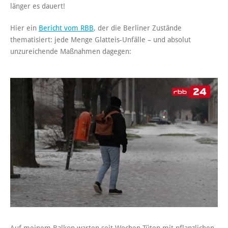
länger es dauert!
Hier ein
Bericht vom RBB
, der die Berliner Zustände
thematisiert: jede Menge Glatteis-Unfälle – und absolut
unzureichende Maßnahmen dagegen: