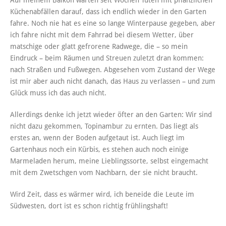
Auf meinem Balkon warten seit Wochen Tüten mit pflanzlichen
Küchenabfällen darauf, dass ich endlich wieder in den Garten
fahre. Noch nie hat es eine so lange Winterpause gegeben, aber
ich fahre nicht mit dem Fahrrad bei diesem Wetter, über
matschige oder glatt gefrorene Radwege, die – so mein
Eindruck – beim Räumen und Streuen zuletzt dran kommen:
nach Straßen und Fußwegen. Abgesehen vom Zustand der Wege
ist mir aber auch nicht danach, das Haus zu verlassen – und zum
Glück muss ich das auch nicht.
Allerdings denke ich jetzt wieder öfter an den Garten: Wir sind
nicht dazu gekommen, Topinambur zu ernten. Das liegt als
erstes an, wenn der Boden aufgetaut ist. Auch liegt im
Gartenhaus noch ein Kürbis, es stehen auch noch einige
Marmeladen herum, meine Lieblingssorte, selbst eingemacht
mit dem Zwetschgen vom Nachbarn, der sie nicht braucht.
Wird Zeit, dass es wärmer wird, ich beneide die Leute im
Südwesten, dort ist es schon richtig frühlingshaft!