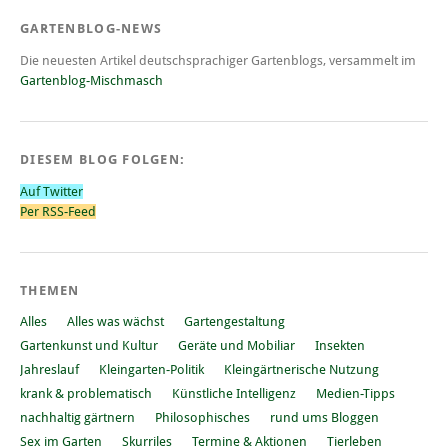
GARTENBLOG-NEWS
Die neuesten Artikel deutschsprachiger Gartenblogs, versammelt im
Gartenblog-Mischmasch
DIESEM BLOG FOLGEN:
Auf Twitter
Per RSS-Feed
THEMEN
Alles
Alles was wächst
Gartengestaltung
Gartenkunst und Kultur
Geräte und Mobiliar
Insekten
Jahreslauf
Kleingarten-Politik
Kleingärtnerische Nutzung
krank & problematisch
Künstliche Intelligenz
Medien-Tipps
nachhaltig gärtnern
Philosophisches
rund ums Bloggen
Sex im Garten
Skurriles
Termine & Aktionen
Tierleben