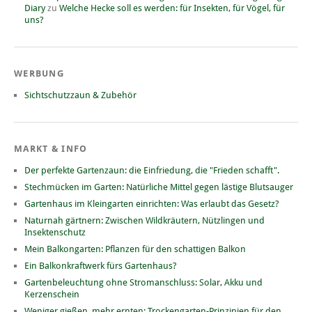
Diary
zu
Welche Hecke soll es werden: für Insekten, für Vögel, für
uns?
WERBUNG
Sichtschutzzaun & Zubehör
MARKT & INFO
Der perfekte Gartenzaun: die Einfriedung, die "Frieden schafft".
Stechmücken im Garten: Natürliche Mittel gegen lästige Blutsauger
Gartenhaus im Kleingarten einrichten: Was erlaubt das Gesetz?
Naturnah gärtnern: Zwischen Wildkräutern, Nützlingen und
Insektenschutz
Mein Balkongarten: Pflanzen für den schattigen Balkon
Ein Balkonkraftwerk fürs Gartenhaus?
Gartenbeleuchtung ohne Stromanschluss: Solar, Akku und
Kerzenschein
Weniger gießen, mehr ernten: Trockengarten-Prinzipien für den