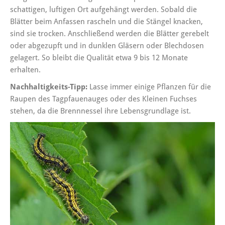
schattigen, luftigen Ort aufgehängt werden. Sobald die
Blätter beim Anfassen rascheln und die Stängel knacken,
sind sie trocken. Anschließend werden die Blätter gerebelt
oder abgezupft und in dunklen Gläsern oder Blechdosen
gelagert. So bleibt die Qualität etwa 9 bis 12 Monate
erhalten.
Nachhaltigkeits-Tipp:
Lasse immer einige Pflanzen für die
Raupen des Tagpfauenauges oder des Kleinen Fuchses
stehen, da die Brennnessel ihre Lebensgrundlage ist.