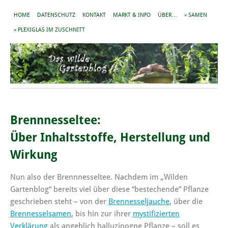
HOME
DATENSCHUTZ
KONTAKT
MARKT & INFO
ÜBER…
» SAMEN
» PLEXIGLAS IM ZUSCHNITT
Brennnesseltee:
Über Inhaltsstoffe, Herstellung und
Wirkung
Nun also der Brennnesseltee. Nachdem im „Wilden
Gartenblog“ bereits viel über diese “bestechende” Pflanze
geschrieben steht – von der
Brennesseljauche
, über die
Brennesselsamen
, bis hin zur ihrer
mystifizierten
Verklärung
als angeblich halluzinogne Pflanze – soll es