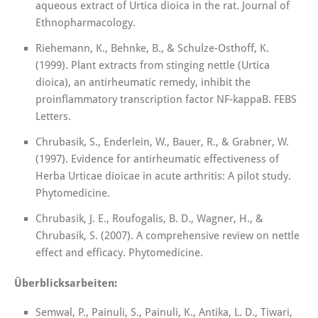
aqueous extract of Urtica dioica in the rat. Journal of
Ethnopharmacology.
Riehemann, K., Behnke, B., & Schulze-Osthoff, K.
(1999). Plant extracts from stinging nettle (Urtica
dioica), an antirheumatic remedy, inhibit the
proinflammatory transcription factor NF-kappaB. FEBS
Letters.
Chrubasik, S., Enderlein, W., Bauer, R., & Grabner, W.
(1997). Evidence for antirheumatic effectiveness of
Herba Urticae dioicae in acute arthritis: A pilot study.
Phytomedicine.
Chrubasik, J. E., Roufogalis, B. D., Wagner, H., &
Chrubasik, S. (2007). A comprehensive review on nettle
effect and efficacy. Phytomedicine.
Überblicksarbeiten:
Semwal, P., Painuli, S., Painuli, K., Antika, L. D., Tiwari,