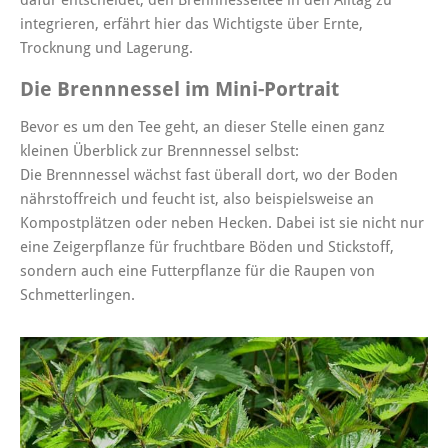
integrieren, erfährt hier das Wichtigste über Ernte,
Trocknung und Lagerung.
Die Brennnessel im Mini-Portrait
Bevor es um den Tee geht, an dieser Stelle einen ganz
kleinen Überblick zur Brennnessel selbst:
Die Brennnessel wächst fast überall dort, wo der Boden
nährstoffreich und feucht ist, also beispielsweise an
Kompostplätzen oder neben Hecken. Dabei ist sie nicht nur
eine Zeigerpflanze für fruchtbare Böden und Stickstoff,
sondern auch eine Futterpflanze für die Raupen von
Schmetterlingen.