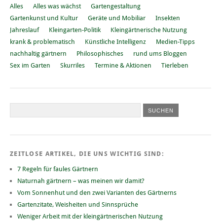
Alles
Alles was wächst
Gartengestaltung
Gartenkunst und Kultur
Geräte und Mobiliar
Insekten
Jahreslauf
Kleingarten-Politik
Kleingärtnerische Nutzung
krank & problematisch
Künstliche Intelligenz
Medien-Tipps
nachhaltig gärtnern
Philosophisches
rund ums Bloggen
Sex im Garten
Skurriles
Termine & Aktionen
Tierleben
ZEITLOSE ARTIKEL, DIE UNS WICHTIG SIND:
7 Regeln für faules Gärtnern
Naturnah gärtnern – was meinen wir damit?
Vom Sonnenhut und den zwei Varianten des Gärtnerns
Gartenzitate, Weisheiten und Sinnsprüche
Weniger Arbeit mit der kleingärtnerischen Nutzung