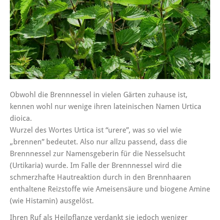
Obwohl die Brennnessel in vielen Gärten zuhause ist,
kennen wohl nur wenige ihren lateinischen Namen Urtica
dioica.
Wurzel des Wortes Urtica ist “urere”, was so viel wie
„brennen” bedeutet. Also nur allzu passend, dass die
Brennnessel zur Namensgeberin für die Nesselsucht
(Urtikaria) wurde. Im Falle der Brennnessel wird die
schmerzhafte Hautreaktion durch in den Brennhaaren
enthaltene Reizstoffe wie Ameisensäure und biogene Amine
(wie Histamin) ausgelöst.
Ihren Ruf als Heilpflanze verdankt sie jedoch weniger