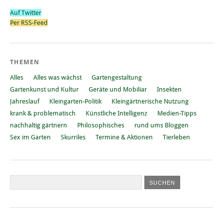
Auf Twitter
Per RSS-Feed
THEMEN
Alles
Alles was wächst
Gartengestaltung
Gartenkunst und Kultur
Geräte und Mobiliar
Insekten
Jahreslauf
Kleingarten-Politik
Kleingärtnerische Nutzung
krank & problematisch
Künstliche Intelligenz
Medien-Tipps
nachhaltig gärtnern
Philosophisches
rund ums Bloggen
Sex im Garten
Skurriles
Termine & Aktionen
Tierleben