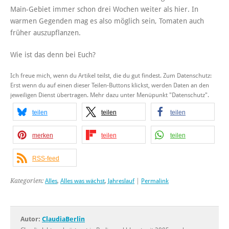
Main-Gebiet immer schon drei Wochen weiter als hier. In
warmen Gegenden mag es also möglich sein, Tomaten auch
früher auszupflanzen.
Wie ist das denn bei Euch?
Ich freue mich, wenn du Artikel teilst, die du gut findest. Zum Datenschutz:
Erst wenn du auf einen dieser Teilen-Buttons klickst, werden Daten an den
jeweiligen Dienst übertragen. Mehr dazu unter Menüpunkt "Datenschutz".
teilen
teilen
teilen
merken
teilen
teilen
RSS-feed
Kategorien:
Alles
,
Alles was wächst
,
Jahreslauf
|
Permalink
Autor:
ClaudiaBerlin