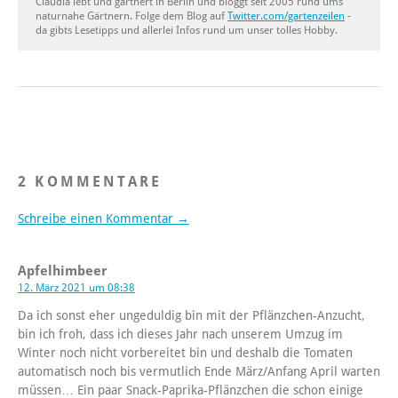
Claudia lebt und gärtnert in Berlin und bloggt seit 2005 rund ums
naturnahe Gärtnern. Folge dem Blog auf
Twitter.com/gartenzeilen
-
da gibts Lesetipps und allerlei Infos rund um unser tolles Hobby.
2 KOMMENTARE
Schreibe einen Kommentar →
Apfelhimbeer
12. März 2021 um 08:38
Da ich sonst eher ungeduldig bin mit der Pflänzchen-Anzucht,
bin ich froh, dass ich dieses Jahr nach unserem Umzug im
Winter noch nicht vorbereitet bin und deshalb die Tomaten
automatisch noch bis vermutlich Ende März/Anfang April warten
müssen… Ein paar Snack-Paprika-Pflänzchen die schon einige