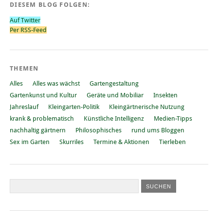
DIESEM BLOG FOLGEN:
Auf Twitter
Per RSS-Feed
THEMEN
Alles
Alles was wächst
Gartengestaltung
Gartenkunst und Kultur
Geräte und Mobiliar
Insekten
Jahreslauf
Kleingarten-Politik
Kleingärtnerische Nutzung
krank & problematisch
Künstliche Intelligenz
Medien-Tipps
nachhaltig gärtnern
Philosophisches
rund ums Bloggen
Sex im Garten
Skurriles
Termine & Aktionen
Tierleben