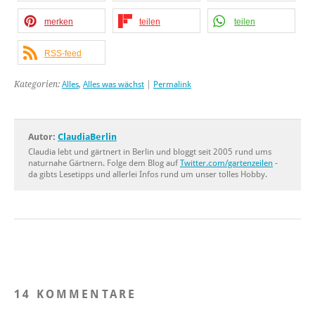
merken
teilen
teilen
RSS-feed
Kategorien:
Alles
,
Alles was wächst
|
Permalink
Autor:
ClaudiaBerlin
Claudia lebt und gärtnert in Berlin und bloggt seit 2005 rund ums
naturnahe Gärtnern. Folge dem Blog auf
Twitter.com/gartenzeilen
-
da gibts Lesetipps und allerlei Infos rund um unser tolles Hobby.
14 KOMMENTARE