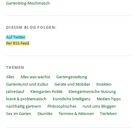
Gartenblog-Mischmasch
DIESEM BLOG FOLGEN:
Auf Twitter
Per RSS-Feed
THEMEN
Alles
Alles was wächst
Gartengestaltung
Gartenkunst und Kultur
Geräte und Mobiliar
Insekten
Jahreslauf
Kleingarten-Politik
Kleingärtnerische Nutzung
krank & problematisch
Künstliche Intelligenz
Medien-Tipps
nachhaltig gärtnern
Philosophisches
rund ums Bloggen
Sex im Garten
Skurriles
Termine & Aktionen
Tierleben