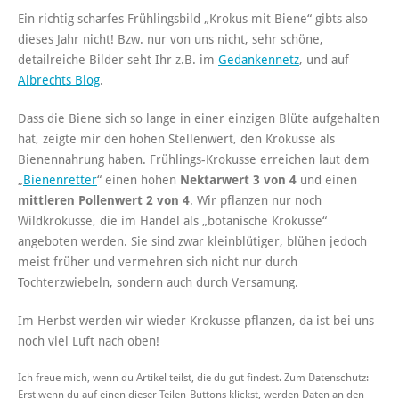
Ein richtig scharfes Frühlingsbild „Krokus mit Biene“ gibts also
dieses Jahr nicht! Bzw. nur von uns nicht, sehr schöne,
detailreiche Bilder seht Ihr z.B. im
Gedankennetz
, und auf
Albrechts Blog
.
Dass die Biene sich so lange in einer einzigen Blüte aufgehalten
hat, zeigte mir den hohen Stellenwert, den Krokusse als
Bienennahrung haben. Frühlings-Krokusse erreichen laut dem
„
Bienenretter
“ einen hohen
Nektarwert 3 von 4
und einen
mittleren Pollenwert 2 von 4
. Wir pflanzen nur noch
Wildkrokusse, die im Handel als „botanische Krokusse“
angeboten werden. Sie sind zwar kleinblütiger, blühen jedoch
meist früher und vermehren sich nicht nur durch
Tochterzwiebeln, sondern auch durch Versamung.
Im Herbst werden wir wieder Krokusse pflanzen, da ist bei uns
noch viel Luft nach oben!
Ich freue mich, wenn du Artikel teilst, die du gut findest. Zum Datenschutz:
Erst wenn du auf einen dieser Teilen-Buttons klickst, werden Daten an den