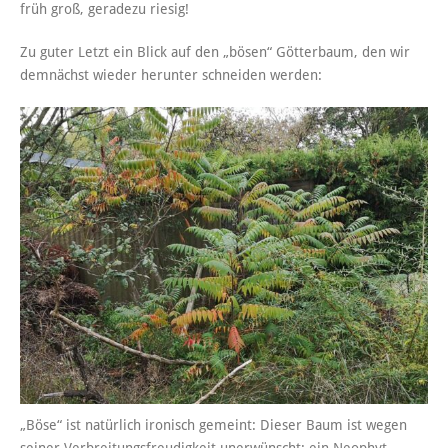
früh groß, geradezu riesig!
Zu guter Letzt ein Blick auf den „bösen“ Götterbaum, den wir
demnächst wieder herunter schneiden werden:
„Böse“ ist natürlich ironisch gemeint: Dieser Baum ist wegen
seiner Verbreitungsfreudigkeit unerwünscht: ein Neophyt,