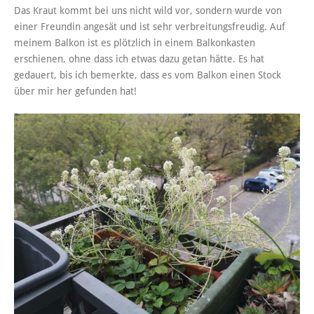
Das Kraut kommt bei uns nicht wild vor, sondern wurde von
einer Freundin angesät und ist sehr verbreitungsfreudig. Auf
meinem Balkon ist es plötzlich in einem Balkonkasten
erschienen, ohne dass ich etwas dazu getan hätte. Es hat
gedauert, bis ich bemerkte, dass es vom Balkon einen Stock
über mir her gefunden hat!