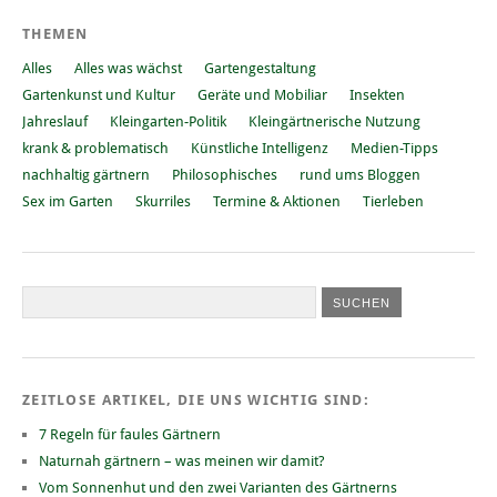
THEMEN
Alles
Alles was wächst
Gartengestaltung
Gartenkunst und Kultur
Geräte und Mobiliar
Insekten
Jahreslauf
Kleingarten-Politik
Kleingärtnerische Nutzung
krank & problematisch
Künstliche Intelligenz
Medien-Tipps
nachhaltig gärtnern
Philosophisches
rund ums Bloggen
Sex im Garten
Skurriles
Termine & Aktionen
Tierleben
ZEITLOSE ARTIKEL, DIE UNS WICHTIG SIND:
7 Regeln für faules Gärtnern
Naturnah gärtnern – was meinen wir damit?
Vom Sonnenhut und den zwei Varianten des Gärtnerns