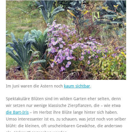
Im Juni waren die Astern noch
kaum sichtbar
.
Spektakuläre Blüten sind im wilden Garten eher selten, denn
wir setzen nur wenige klassische Zierpflanzen, die – wie etwa
die Bart-Iris
– im Herbst ihre Blüte lange hinter sich haben.
Umso interessanter ist es, zu schauen, was jetzt noch von selber
blüht: die kleinen, oft unscheinbaren Gewächse, die anderswo