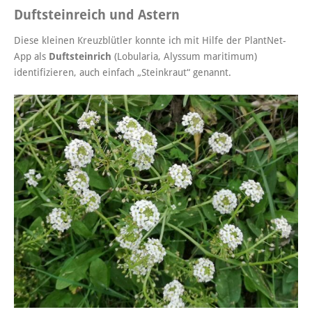
Duftsteinreich und Astern
Diese kleinen Kreuzblütler konnte ich mit Hilfe der PlantNet-
App als
Duftsteinrich
(Lobularia, Alyssum maritimum)
identifizieren, auch einfach „Steinkraut“ genannt.