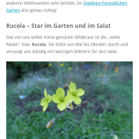
anderen Wildinsekten sehr beliebt, im
Insekten-freundlichen
Garten
also genau richtig!
Rucola – Star im Garten und im Salat
Das von uns selbst meist genutzte Wildkraut ist die „wilde
Rauke“, bzw.
Rucola
. Sie blüht von Mai bis Oktober durch und
versorgt uns ständig mit würzigen Blättern für den Salat.