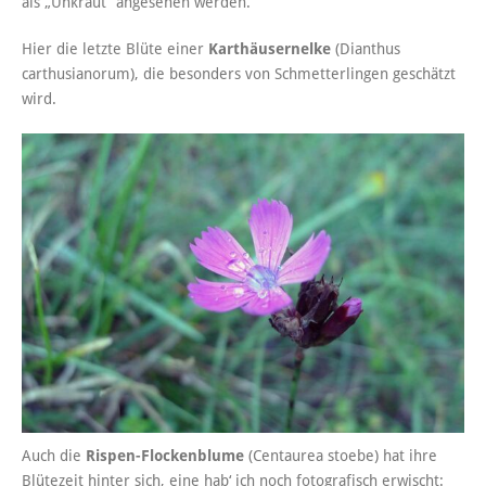
als „Unkraut“ angesehen werden.
Hier die letzte Blüte einer
Karthäusernelke
(Dianthus
carthusianorum), die besonders von Schmetterlingen geschätzt
wird.
Auch die
Rispen-Flockenblume
(Centaurea stoebe) hat ihre
Blütezeit hinter sich, eine hab‘ ich noch fotografisch erwischt: