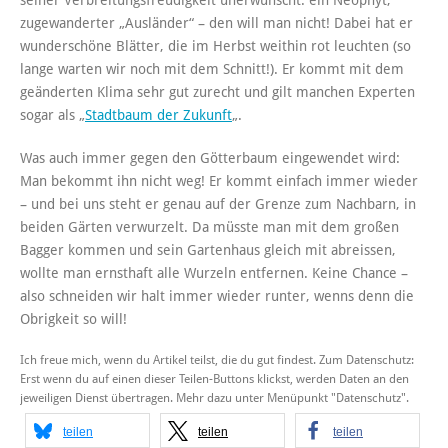
zugewanderter „Ausländer“ – den will man nicht! Dabei hat er
wunderschöne Blätter, die im Herbst weithin rot leuchten (so
lange warten wir noch mit dem Schnitt!). Er kommt mit dem
geänderten Klima sehr gut zurecht und gilt manchen Experten
sogar als „
Stadtbaum der Zukunft
„.
Was auch immer gegen den Götterbaum eingewendet wird:
Man bekommt ihn nicht weg! Er kommt einfach immer wieder
– und bei uns steht er genau auf der Grenze zum Nachbarn, in
beiden Gärten verwurzelt. Da müsste man mit dem großen
Bagger kommen und sein Gartenhaus gleich mit abreissen,
wollte man ernsthaft alle Wurzeln entfernen. Keine Chance –
also schneiden wir halt immer wieder runter, wenns denn die
Obrigkeit so will!
Ich freue mich, wenn du Artikel teilst, die du gut findest. Zum Datenschutz:
Erst wenn du auf einen dieser Teilen-Buttons klickst, werden Daten an den
jeweiligen Dienst übertragen. Mehr dazu unter Menüpunkt "Datenschutz".
teilen
teilen
teilen