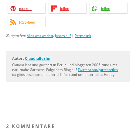
merken
teilen
teilen
RSS-feed
Kategorien:
Alles was wächst
,
Jahreslauf
|
Permalink
Autor:
ClaudiaBerlin
Claudia lebt und gärtnert in Berlin und bloggt seit 2005 rund ums
naturnahe Gärtnern. Folge dem Blog auf
Twitter.com/gartenzeilen
-
da gibts Lesetipps und allerlei Infos rund um unser tolles Hobby.
2 KOMMENTARE