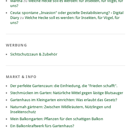
Martha
zu
Welche Hecke soll es werden: für Insekten, für Vögel, für
uns?
Ceuta: spontane „Invasion“ oder gezielte Destabilisierung? › Digital
Diary
zu
Welche Hecke soll es werden: für Insekten, für Vögel, für
uns?
WERBUNG
Sichtschutzzaun & Zubehör
MARKT & INFO
Der perfekte Gartenzaun: die Einfriedung, die "Frieden schafft".
Stechmücken im Garten: Natürliche Mittel gegen lästige Blutsauger
Gartenhaus im Kleingarten einrichten: Was erlaubt das Gesetz?
Naturnah gärtnern: Zwischen Wildkräutern, Nützlingen und
Insektenschutz
Mein Balkongarten: Pflanzen für den schattigen Balkon
Ein Balkonkraftwerk fürs Gartenhaus?