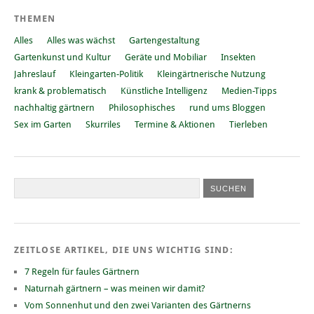
THEMEN
Alles
Alles was wächst
Gartengestaltung
Gartenkunst und Kultur
Geräte und Mobiliar
Insekten
Jahreslauf
Kleingarten-Politik
Kleingärtnerische Nutzung
krank & problematisch
Künstliche Intelligenz
Medien-Tipps
nachhaltig gärtnern
Philosophisches
rund ums Bloggen
Sex im Garten
Skurriles
Termine & Aktionen
Tierleben
ZEITLOSE ARTIKEL, DIE UNS WICHTIG SIND:
7 Regeln für faules Gärtnern
Naturnah gärtnern – was meinen wir damit?
Vom Sonnenhut und den zwei Varianten des Gärtnerns