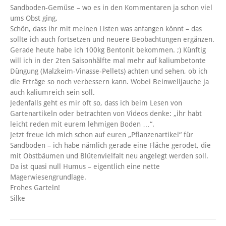
Sandboden-Gemüse – wo es in den Kommentaren ja schon viel
ums Obst ging.
Schön, dass ihr mit meinen Listen was anfangen könnt – das
sollte ich auch fortsetzen und neuere Beobachtungen ergänzen.
Gerade heute habe ich 100kg Bentonit bekommen. ;) Künftig
will ich in der 2ten Saisonhälfte mal mehr auf kaliumbetonte
Düngung (Malzkeim-Vinasse-Pellets) achten und sehen, ob ich
die Erträge so noch verbessern kann. Wobei Beinwelljauche ja
auch kaliumreich sein soll.
Jedenfalls geht es mir oft so, dass ich beim Lesen von
Gartenartikeln oder betrachten von Videos denke: „ihr habt
leicht reden mit eurem lehmigen Boden …“.
Jetzt freue ich mich schon auf euren „Pflanzenartikel“ für
Sandboden – ich habe nämlich gerade eine Fläche gerodet, die
mit Obstbäumen und Blütenvielfalt neu angelegt werden soll.
Da ist quasi null Humus – eigentlich eine nette
Magerwiesengrundlage.
Frohes Garteln!
Silke