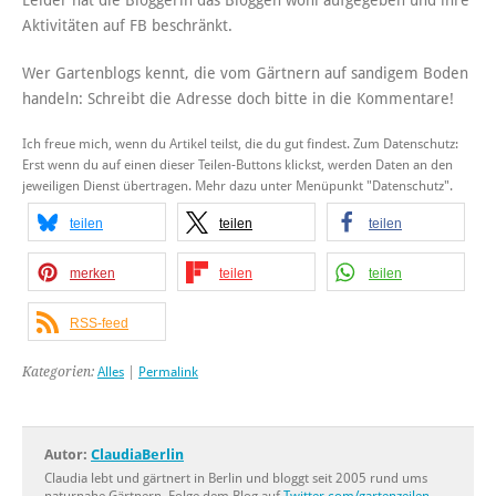
Leider hat die Bloggerin das Bloggen wohl aufgegeben und ihre
Aktivitäten auf FB beschränkt.
Wer Gartenblogs kennt, die vom Gärtnern auf sandigem Boden
handeln: Schreibt die Adresse doch bitte in die Kommentare!
Ich freue mich, wenn du Artikel teilst, die du gut findest. Zum Datenschutz:
Erst wenn du auf einen dieser Teilen-Buttons klickst, werden Daten an den
jeweiligen Dienst übertragen. Mehr dazu unter Menüpunkt "Datenschutz".
teilen
teilen
teilen
merken
teilen
teilen
RSS-feed
Kategorien:
Alles
|
Permalink
Autor:
ClaudiaBerlin
Claudia lebt und gärtnert in Berlin und bloggt seit 2005 rund ums