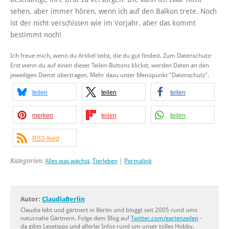
sehen, aber immer hören, wenn ich auf den Balkon trete. Noch
ist der nicht verschissen wie im Vorjahr, aber das kommt
bestimmt noch!
Ich freue mich, wenn du Artikel teilst, die du gut findest. Zum Datenschutz:
Erst wenn du auf einen dieser Teilen-Buttons klickst, werden Daten an den
jeweiligen Dienst übertragen. Mehr dazu unter Menüpunkt "Datenschutz".
teilen
teilen
teilen
merken
teilen
teilen
RSS-feed
Kategorien:
Alles was wächst
,
Tierleben
|
Permalink
Autor:
ClaudiaBerlin
Claudia lebt und gärtnert in Berlin und bloggt seit 2005 rund ums
naturnahe Gärtnern. Folge dem Blog auf
Twitter.com/gartenzeilen
-
da gibts Lesetipps und allerlei Infos rund um unser tolles Hobby.