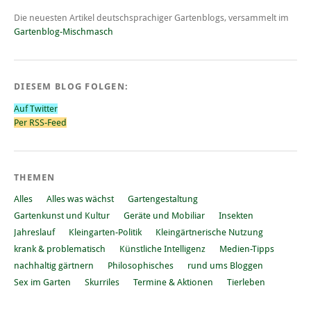
Die neuesten Artikel deutschsprachiger Gartenblogs, versammelt im
Gartenblog-Mischmasch
DIESEM BLOG FOLGEN:
Auf Twitter
Per RSS-Feed
THEMEN
Alles
Alles was wächst
Gartengestaltung
Gartenkunst und Kultur
Geräte und Mobiliar
Insekten
Jahreslauf
Kleingarten-Politik
Kleingärtnerische Nutzung
krank & problematisch
Künstliche Intelligenz
Medien-Tipps
nachhaltig gärtnern
Philosophisches
rund ums Bloggen
Sex im Garten
Skurriles
Termine & Aktionen
Tierleben