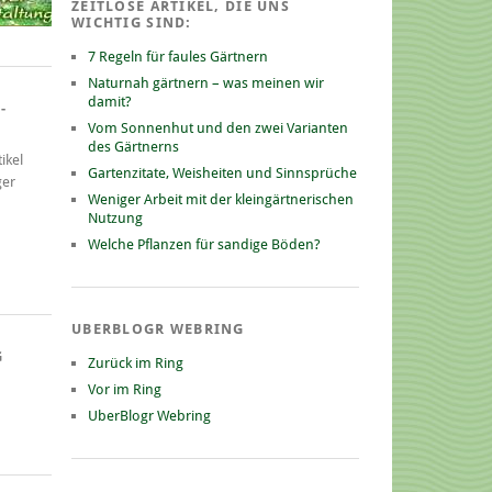
ZEITLOSE ARTIKEL, DIE UNS
WICHTIG SIND:
7 Regeln für faules Gärtnern
Naturnah gärtnern – was meinen wir
damit?
-
Vom Sonnenhut und den zwei Varianten
des Gärtnerns
ikel
Gartenzitate, Weisheiten und Sinnsprüche
ger
Weniger Arbeit mit der kleingärtnerischen
Nutzung
Welche Pflanzen für sandige Böden?
UBERBLOGR WEBRING
G
Zurück im Ring
Vor im Ring
UberBlogr Webring