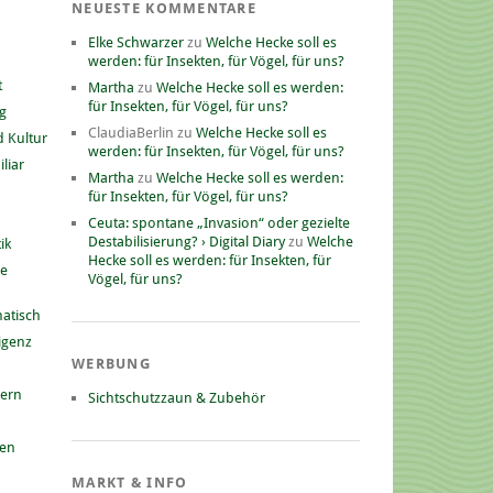
NEUESTE KOMMENTARE
Elke Schwarzer
zu
Welche Hecke soll es
werden: für Insekten, für Vögel, für uns?
t
Martha
zu
Welche Hecke soll es werden:
für Insekten, für Vögel, für uns?
g
ClaudiaBerlin
zu
Welche Hecke soll es
 Kultur
werden: für Insekten, für Vögel, für uns?
liar
Martha
zu
Welche Hecke soll es werden:
für Insekten, für Vögel, für uns?
Ceuta: spontane „Invasion“ oder gezielte
Destabilisierung? › Digital Diary
zu
Welche
ik
Hecke soll es werden: für Insekten, für
he
Vögel, für uns?
atisch
ligenz
WERBUNG
nern
Sichtschutzzaun & Zubehör
gen
MARKT & INFO