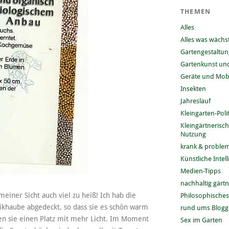
THEMEN
Alles
Alles was wächs
Gartengestaltun
Gartenkunst und
Geräte und Mobi
Insekten
Jahreslauf
Kleingarten-Polit
Kleingärtnerisc
Nutzung
krank & problem
Künstliche Intel
Medien-Tipps
nachhaltig gärt
einer Sicht auch viel zu heiß! Ich hab die
Philosophisches
tikhaube abgedeckt, so dass sie es schön warm
rund ums Blog
en sie einen Platz mit mehr Licht. Im Moment
Sex im Garten