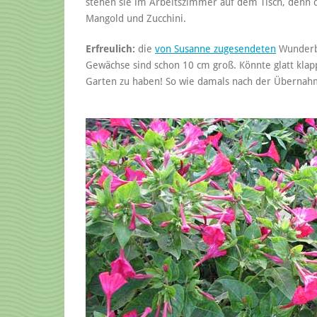
stehen sie im Arbeitszimmer auf dem Tisch, denn d
Mangold und Zucchini.
Erfreulich:
die
von Susanne zugesendeten
Wunderb
Gewächse sind schon 10 cm groß. Könnte glatt kla
Garten zu haben! So wie damals nach der Übernah