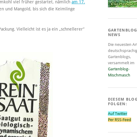
mkohl viel früher gestartet, nämlich
am 17.
en und Mangold, bis sich die Keimlinge
ckung. Vielleicht ist es ja ein „schnellerer“
GARTENBLOG
NEWS
Die neuesten Art
deutschsprachi
Gartenblogs,
versammelt im
Gartenblog-
Mischmasch
DIESEM BLO
FOLGEN:
Auf Twitter
Per RSS-Feed