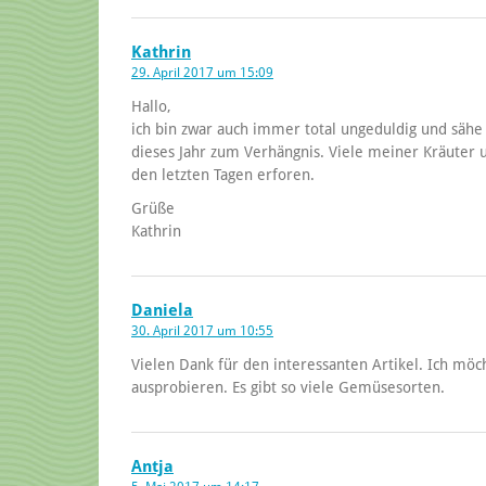
Kathrin
29. April 2017 um 15:09
Hallo,
ich bin zwar auch immer total ungeduldig und sähe
dieses Jahr zum Verhängnis. Viele meiner Kräuter u
den letzten Tagen erforen.
Grüße
Kathrin
Daniela
30. April 2017 um 10:55
Vielen Dank für den interessanten Artikel. Ich mö
ausprobieren. Es gibt so viele Gemüsesorten.
Antja