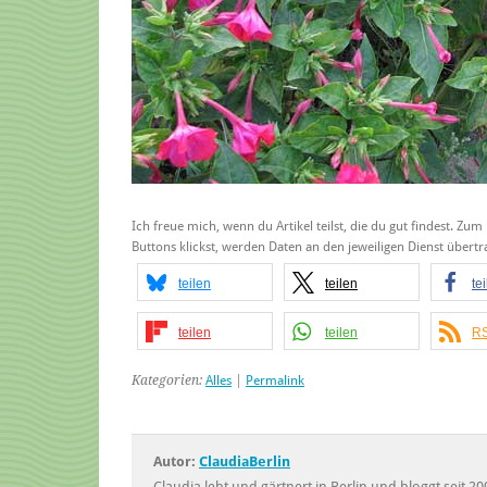
Ich freue mich, wenn du Artikel teilst, die du gut findest. Zum
Buttons klickst, werden Daten an den jeweiligen Dienst über
teilen
teilen
te
teilen
teilen
RS
Kategorien:
Alles
|
Permalink
Autor:
ClaudiaBerlin
Claudia lebt und gärtnert in Berlin und bloggt seit