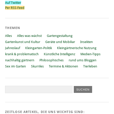
Auf Twitter
Per RSS-Feed
THEMEN
Alles
Alles was wächst
Gartengestaltung
Gartenkunst und Kultur
Geräte und Mobiliar
Insekten
Jahreslauf
Kleingarten-Politik
Kleingärtnerische Nutzung
krank & problematisch
Künstliche Intelligenz
Medien-Tipps
nachhaltig gärtnern
Philosophisches
rund ums Bloggen
Sex im Garten
Skurriles
Termine & Aktionen
Tierleben
ZEITLOSE ARTIKEL, DIE UNS WICHTIG SIND: