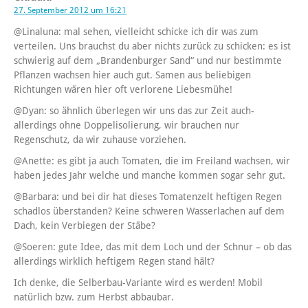
27. September 2012 um 16:21
@Linaluna: mal sehen, vielleicht schicke ich dir was zum
verteilen. Uns brauchst du aber nichts zurück zu schicken: es ist
schwierig auf dem „Brandenburger Sand“ und nur bestimmte
Pflanzen wachsen hier auch gut. Samen aus beliebigen
Richtungen wären hier oft verlorene Liebesmühe!
@Dyan: so ähnlich überlegen wir uns das zur Zeit auch-
allerdings ohne Doppelisolierung, wir brauchen nur
Regenschutz, da wir zuhause vorziehen.
@Anette: es gibt ja auch Tomaten, die im Freiland wachsen, wir
haben jedes Jahr welche und manche kommen sogar sehr gut.
@Barbara: und bei dir hat dieses Tomatenzelt heftigen Regen
schadlos überstanden? Keine schweren Wasserlachen auf dem
Dach, kein Verbiegen der Stäbe?
@Soeren: gute Idee, das mit dem Loch und der Schnur – ob das
allerdings wirklich heftigem Regen stand hält?
Ich denke, die Selberbau-Variante wird es werden! Mobil
natürlich bzw. zum Herbst abbaubar.