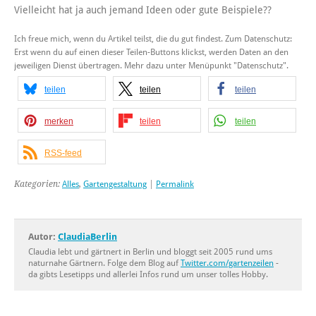
Vielleicht hat ja auch jemand Ideen oder gute Beispiele??
Ich freue mich, wenn du Artikel teilst, die du gut findest. Zum Datenschutz:
Erst wenn du auf einen dieser Teilen-Buttons klickst, werden Daten an den
jeweiligen Dienst übertragen. Mehr dazu unter Menüpunkt "Datenschutz".
teilen
teilen
teilen
merken
teilen
teilen
RSS-feed
Kategorien:
Alles
,
Gartengestaltung
|
Permalink
Autor:
ClaudiaBerlin
Claudia lebt und gärtnert in Berlin und bloggt seit 2005 rund ums
naturnahe Gärtnern. Folge dem Blog auf
Twitter.com/gartenzeilen
-
da gibts Lesetipps und allerlei Infos rund um unser tolles Hobby.