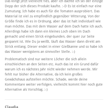
Das klingt jetzt vielleicht fies, aber ich dachte ich sei der einzige
Depp der sich dieses Produkt kaufte. :-D Es ist einfach nur eine
Zumutung. Ich habe es auch für die Tomaten ausprobiert. Das
Material ist viel zu empfindlich gegenüber Witterung. Von der
Größe finde ich es in Ordnung, aber das ist halt individuell wie
man möchte. Das mit dem Wasser auf dem Dach hatte ich auch.
Allerdings habe ich dann ein kleines Loch oben im Dach
gemacht und einen Strick eingebunden, der quer zur Seite
gespannt ist. Wie Du ja weißt, läuft das Wasser dann direkt am
Strick entlang. Dieser endet in einer Gießkanne und so habe ich
das Wasser wenigstens an sinnvoller Stelle. :-)
Problematisch sind nur weitere Löcher die sich allein
einschleichen an den Seiten etc. Auch das ist ein Grund dafür
warum ich es nächstes Jahr nicht wieder nehmen werde. Mir
fehlt nur bisher die Alternative, da ich kein großes
Gewächshaus aufstellen möchte. Schade, werde deine
Kommentare weiter verfolgen, vielleicht kommt hier noch gute
Alternative als Vorschlag. :-)
Claudia